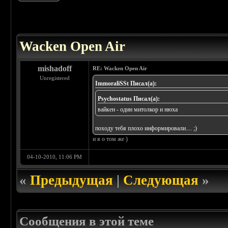
 5
Wacken Open Air
mishadoff
RE: Wacken Open Air
Unregistered
ImmoraliSSt Писал(а):
Psychostatus Писал(а):
вайкен - один митолкор и нюха
походу тебя плохо информировали.... ;)
и я о том же )
04-10-2010, 11:06 PM
«
Предыдущая
|
Следующая
»
Сообщения в этой теме