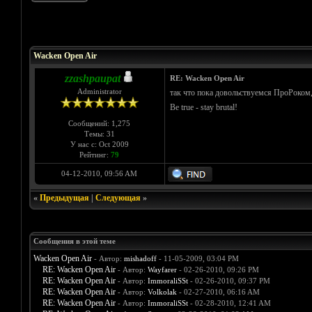
Голосов: 1 - Средняя оценка: 5
1
2
3
4
5
Wacken Open Air
zzashpaupat
RE: Wacken Open Air
Administrator
так что пока довольствуемся ПроРоко
Be true - stay brutal!
Сообщений: 1,275
Темы: 31
У нас с: Oct 2009
Рейтинг:
79
04-12-2010, 09:56 AM
«
Предыдущая
|
Следующая
»
Сообщения в этой теме
Wacken Open Air
- Автор:
mishadoff
- 11-05-2009, 03:04 PM
RE: Wacken Open Air
- Автор:
Wayfarer
- 02-26-2010, 09:26 PM
RE: Wacken Open Air
- Автор:
ImmoraliSSt
- 02-26-2010, 09:37 PM
RE: Wacken Open Air
- Автор:
Volkolak
- 02-27-2010, 06:16 AM
RE: Wacken Open Air
- Автор:
ImmoraliSSt
- 02-28-2010, 12:41 AM