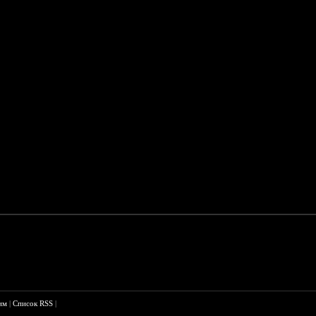
им
|
Список RSS
|