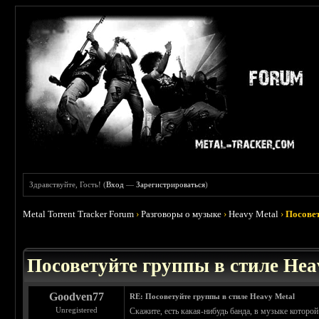
Здравствуйте, Гость! (
Вход
—
Зарегистрироваться
)
Metal Torrent Tracker Forum
›
Разговоры о музыке
›
Heavy Metal
›
Посовет
 5
Посоветуйте группы в стиле Hea
Goodven77
RE: Посоветуйте группы в стиле Heavy Metal
Unregistered
Скажите, есть какая-нибудь банда, в музыке которо