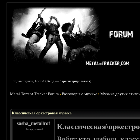
Здравствуйте, Гость! (
Вход
—
Зарегистрироваться
)
Metal Torrent Tracker Forum
›
Разговоры о музыке
›
Музыка других стиле
 0
Классическая\оркестровая музыка
sasha_metallrof
Классическая\оркестр
Unregistered
Ребят,кто-нибудь кла