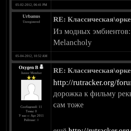
05-02-2012, 06:41 PM
Urbanus
RE: Классическая\орк
Unregistered
Из модных эмбиентов: 
Melancholy
05-04-2012, 10:52 AM
Oxygen B
RE: Классическая\орк
Junior Member
http://rutracker.org/f
дорожка к фильму рекв
сам тоже
Сообщений: 11
Темы: 0
У нас с: Apr 2011
Рейтинг:
0
ещё
http://rutracker.o