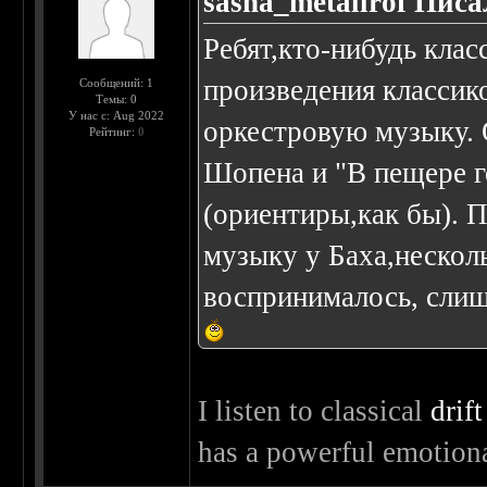
sasha_metallrof Писа
Ребят,кто-нибудь кла
произведения классик
Сообщений: 1
Темы: 0
У нас с: Aug 2022
оркестровую музыку.
Рейтинг:
0
Шопена и "В пещере го
(ориентиры,как бы). 
музыку у Баха,нескол
воспринималось, слиш
I listen to classical
drif
has a powerful emotional