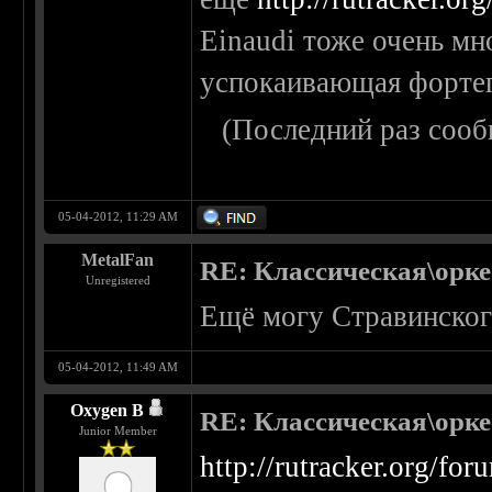
Einaudi тоже очень м
успокаивающая форте
(Последний раз сооб
05-04-2012, 11:29 AM
MetalFan
RE: Классическая\орк
Unregistered
Ещё могу Стравинског
05-04-2012, 11:49 AM
Oxygen B
RE: Классическая\орк
Junior Member
http://rutracker.org/f