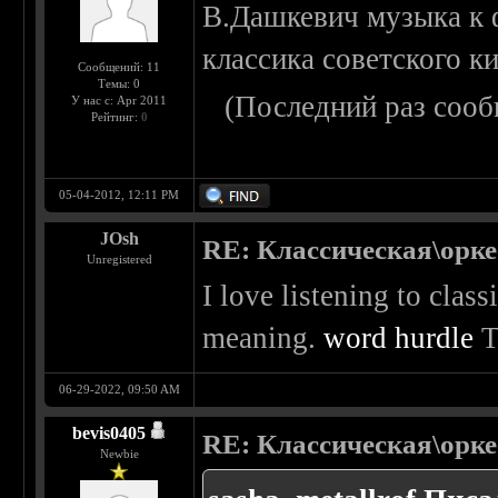
В.Дашкевич музыка к 
классика советского к
Сообщений: 11
Темы: 0
(Последний раз сооб
У нас с: Apr 2011
Рейтинг:
0
05-04-2012, 12:11 PM
JOsh
RE: Классическая\орк
Unregistered
I love listening to class
meaning.
word hurdle
T
06-29-2022, 09:50 AM
bevis0405
RE: Классическая\орк
Newbie