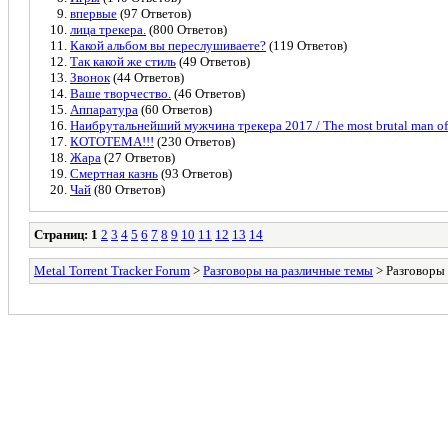
впервые
(97 Ответов)
лица трекера.
(800 Ответов)
Какой альбом вы переслушиваете?
(119 Ответов)
Так какой же стиль
(49 Ответов)
Звонок
(44 Ответов)
Ваше творчество.
(46 Ответов)
Аппаратура
(60 Ответов)
Наибрутальнейший мужчина трекера 2017 / The most brutal man of 
КОТОТЕМА!!!
(230 Ответов)
Жара
(27 Ответов)
Смертная казнь
(93 Ответов)
Чай
(80 Ответов)
Страниц:
1
2
3
4
5
6
7
8
9
10
11
12
13
14
Metal Torrent Tracker Forum
>
Разговоры на различные темы
> Разговоры