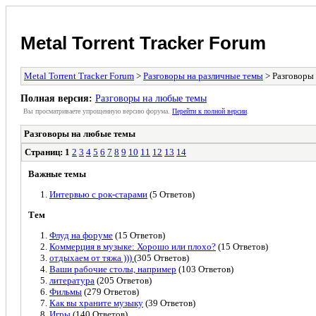
Metal Torrent Tracker Forum
Metal Torrent Tracker Forum
>
Разговоры на различные темы
> Разговоры
Полная версия:
Разговоры на любые темы
Вы просматриваете yпpощеннyю веpсию форума.
Пеpейти к полной веpсии
.
Разговоры на любые темы
Страниц:
1
2
3
4
5
6
7
8
9
10
11
12
13
14
Важные темы
Интервью с рок-старами
(5 Ответов)
Тем
Флуд на форуме
(15 Ответов)
Коммерция в музыке: Хорошо или плохо?
(15 Ответов)
отдыхаем от тяжа )))
(305 Ответов)
Ваши рабочие столы, например
(103 Ответов)
литература
(205 Ответов)
Фильмы
(279 Ответов)
Как вы храните музыку
(39 Ответов)
Игры
(140 Ответов)