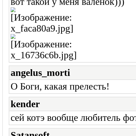
вот такой у меня валенок)))
angelus_morti
О Боги, какая прелесть!
kender
сей котэ вообще любитель фот
Satansoft