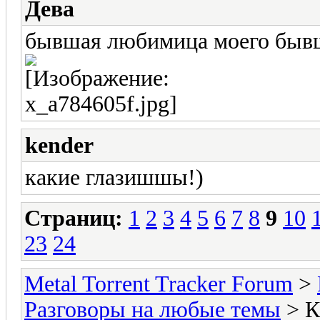
Дева
бывшая любимица моего быв
kender
какие глазишшы!)
Страниц:
1
2
3
4
5
6
7
8
9
10
23
24
Metal Torrent Tracker Forum
>
Разговоры на любые темы
> 