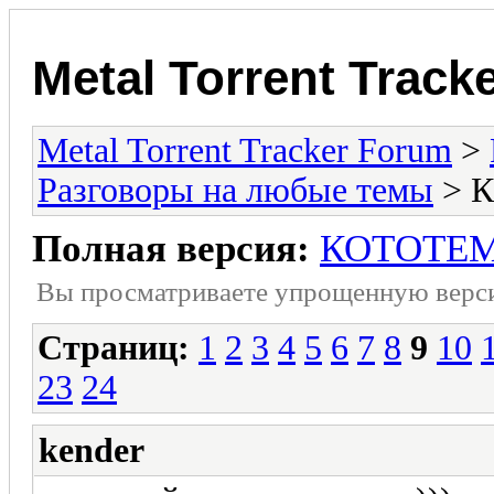
Metal Torrent Track
Metal Torrent Tracker Forum
>
Разговоры на любые темы
> 
Полная версия:
КОТОТЕМ
Вы просматриваете yпpощеннyю веp
Страниц:
1
2
3
4
5
6
7
8
9
10
23
24
kender