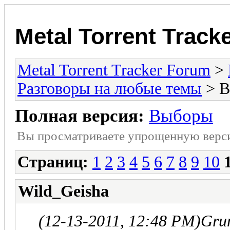
Metal Torrent Track
Metal Torrent Tracker Forum
>
Разговоры на любые темы
> 
Полная версия:
Выборы
Вы просматриваете yпpощеннyю веp
Страниц:
1
2
3
4
5
6
7
8
9
10
Wild_Geisha
(12-13-2011, 12:48 PM)
Gru