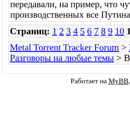
передавали, на пример, что чу
производственных все Путина
Страниц:
1
2
3
4
5
6
7
8
9
10
Metal Torrent Tracker Forum
>
Разговоры на любые темы
> 
Работает на
MyBB