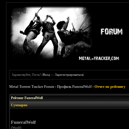
Здравствуйте, Гость! (
Вход
—
Зарегистрироваться
)
Metal Torrent Tracker Forum
›
Профиль FuneralWolf
›
Отчет по рейтингу
Рейтинг FuneralWolf
Суммарно
FuneralWolf
(Woolf)