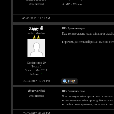
Unregistered
AIMP и Winamp
05-03-2012, 11:31 AM
Ziggy
RE: Аудиоплееры
Junior Member
Как-то всю жизнь юзал winamp и судьбы
впрочем, длительный роман именно с эти
Сообщений: 29
Темы: 0
У нас с: Mar 2011
Рейтинг:
1
05-03-2012, 12:21 PM
discord84
RE: Аудиоплееры
Unregistered
Я использую Winamp как это! У меня ес
использование Winamp ив добавил много
но сейчас мне нравится, как его все там 
05-05-2012, 09:44 PM