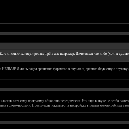
Есть ли смысл конвертировать mp3 в alac например. Измениться что-либо (хотя я думаю 
ss НЕЛЬЗЯ! Я лишь подал сравнение форматов в звучании, сравнив бюджетную звуковую 
классик хотя саму программу обновляю переодически. Разницы в звуке не особо замети
тными возможностями. Просто если покапаться в настройках винампа можно добится тако