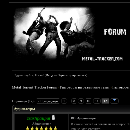
Здравствуйте, Гость! (
Вход
—
Зарегистрироваться
)
Metal Torrent Tracker Forum
›
Разговоры на различные темы
›
Разговоры
Голосов: 1 - Средняя оценка: 5
1
2
3
4
5
Страницы (12):
« Предыдущая
1
...
8
9
10
11
12
Аудиоплееры
zzashpaupat
RE: Аудиоплееры
Administrator
В своем посте Вы отвечали на вопрос "Е
что не надо съезжать.