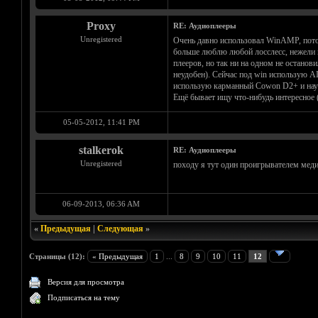
Proxy
RE: Аудиоплееры
Unregistered
Очень давно использовал WinAMP, потом 
больше люблю любой лосслесс, нежели m
плееров, но так ни на одном не останов
неудобен). Сейчас под win использую AI
использую карманный Cowon D2+ и на
Ещё бывает ищу что-нибудь интересное (
05-05-2012, 11:41 PM
stalkerok
RE: Аудиоплееры
Unregistered
походу я тут один проигрывателем мед
06-09-2013, 06:36 AM
«
Предыдущая
|
Следующая
»
Страницы (12):
« Предыдущая
1
...
8
9
10
11
12
Версия для просмотра
Подписаться на тему