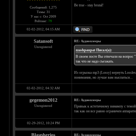
Be true - stay brutal!
Сообщений: 1,275
Темы: 31
У нас с: Oct 2009
Рейтинг:
79
02-02-2012, 04:15 AM
Satansoft
RE: Аудиоплееры
Unregistered
zzashpaupat Писал(а):
В своем посте Вы отвечали на вопрос "
так что не надо съезжать.
Из огрызка mp3 (Lossy) вернуть Lossle
понимания, но лучше вам выспаться...
02-02-2012, 04:32 AM
gegemon2012
RE: Аудиоплееры
Unregistered
Привык к астетичному винампу с темой 
так как он все равно ограничен аппара
02-29-2012, 10:24 PM
Blaspherios
RE: Аудиоплееры