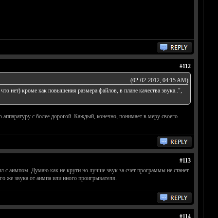
#112
(02-02-2012, 04:15 AM)
что нет) кроме как повышения размера файлов, в плане качества звука..",
аппаратуру с более дорогой. Каждый, конечно, понимает в меру своего
#113
л с аимпом. Думаю как не крути но лучше звук за счет программы не станет
го же звука от аимпа или иного проигрывателя.
#114