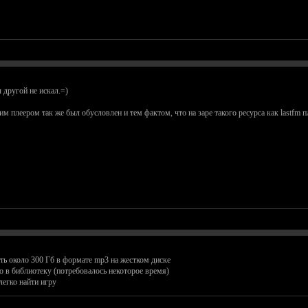
 другой не искал.=)
м плеером так же был обусловлен и тем фактом, что на заре такого ресурса как lastfm 
ть около 300 Гб в формате mp3 на жестком диске
 в библиотеку (потребовалось некоторое время)
легко найти игру