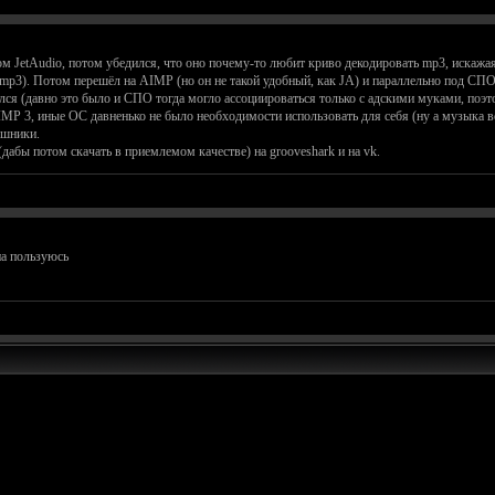
JetAudio, потом убедился, что оно почему-то любит криво декодировать mp3, искажая зв
p3). Потом перешёл на AIMP (но он не такой удобный, как JA) и параллельно под СПО (
ился (давно это было и СПО тогда могло ассоциироваться только с адскими муками, поэ
MP 3, иные ОС давненько не было необходимости использовать для себя (ну а музыка вс
ушники.
дабы потом скачать в приемлемом качестве) на grooveshark и на vk.
иа пользуюсь