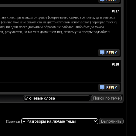
#117
ук как при низком битрейте (скорее-всего сейчас всё иначе, да и сейчас я
сайчас уже и не скажу что из дистрибутивов использовал) перебрал тысячу
тому ни один плеер должным образом не работал, либо был до ужаса
я, разумеется, на винте в домашнем пк), поэтому на плееры подзабил и
#118
Переход: