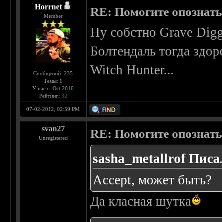
Horrnet
RE: Помогите опознать
Member
Ну собстно Grave Digg
Болтендаль тогда здо
Witch Hunter...
Сообщений: 235
Темы: 1
У нас с: Oct 2010
Рейтинг:
32
07-02-2012, 02:59 PM
svan27
RE: Помогите опознать
Unregistered
sasha_metallrof Писа
Accept, может быть?
Да класная шутка