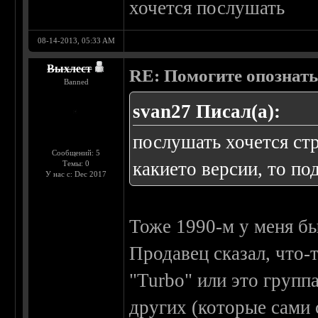
хочется послушать
08-14-2013, 05:33 AM
Выхлест
RE: Помогите опознать
Banned
svan27 Писал(а):
послушать хочется ст
Сообщений: 5
какието версии, то по
Темы: 0
У нас с: Dec 2017
Тоже 1990-м у меня б
Продавец сказал, что-
"Turbo" или это груп
других (которые сами 