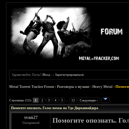
Здравствуйте, Гость! (
Вход
—
Зарегистрироваться
)
Metal Torrent Tracker Forum
›
Разговоры о музыке
›
Heavy Metal
›
Помогит
 5
Страницы (12):
1
2
3
4
5
...
12
Следующая »
Помогите опознать. Голос похож на Удо Диркшнайдера
svan27
Помогите опознать. Го
Unregistered