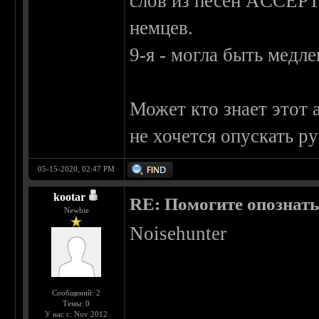
слов из песен ACCEPT,
немцев.
9-я - могла быть медле
Может кто знает этот 
не хочется опускать ру
05-15-2020, 02:47 PM
kootar
RE: Помогите опознать
Newbie
Noisehunter
Сообщений: 2
Темы: 0
У нас с: Nov 2012