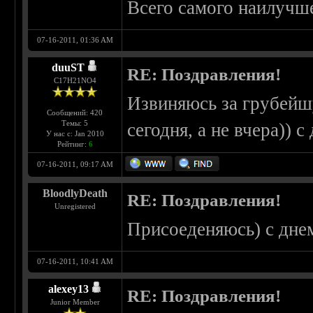
Всего самого наилучше
07-16-2011, 01:36 AM
duuST
RE: Поздравления!
С17H21NO4
Извиняюсь за грубейш
Сообщений: 420
Темы: 5
сегодня, а не вчера)) 
У нас с: Jan 2010
Рейтинг:
6
07-16-2011, 09:17 AM
BloodlyDeath
RE: Поздравления!
Unregistered
Присоеденяюсь) с днем
07-16-2011, 10:41 AM
alexey13
RE: Поздравления!
Junior Member