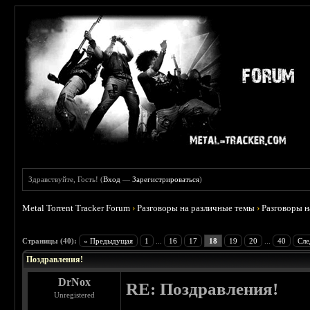
Здравствуйте, Гость! (
Вход
—
Зарегистрироваться
)
Metal Torrent Tracker Forum
›
Разговоры на различные темы
›
Разговоры 
 3
Страницы (40):
« Предыдущая
1
...
16
17
18
19
20
...
40
Сле
Поздравления!
DrNox
RE: Поздравления!
Unregistered