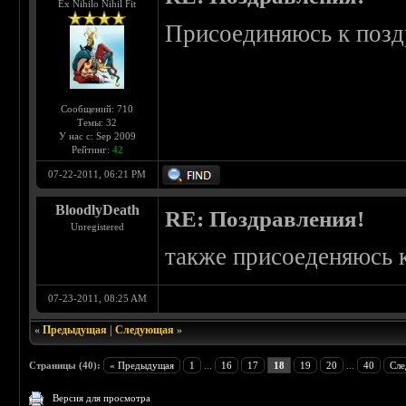
Ex Nihilo Nihil Fit
Присоединяюсь к позд
Сообщений: 710
Темы: 32
У нас с: Sep 2009
Рейтинг:
42
07-22-2011, 06:21 PM
BloodlyDeath
RE: Поздравления!
Unregistered
также присоеденяюсь 
07-23-2011, 08:25 AM
«
Предыдущая
|
Следующая
»
Страницы (40):
« Предыдущая
1
...
16
17
18
19
20
...
40
Сле
Версия для просмотра