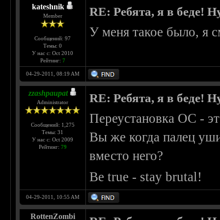
kateshnik
RE: Ребята, я в беде!
Member
У меня такое было, я 
Сообщений: 97
Темы: 0
У нас с: Oct 2010
Рейтинг:
7
04-29-2011, 08:19 AM
zzashpaupat
RE: Ребята, я в беде!
Administrator
Переустановка ОС - эт
Сообщений: 1,275
Темы: 31
Вы же когда палец уши
У нас с: Oct 2009
Рейтинг:
79
вместо него?
Be true - stay brutal!
04-29-2011, 10:55 AM
RottenZombi