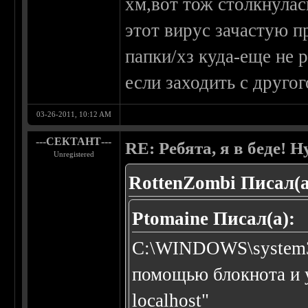
хм,вот тож столкнулась
этот вирус зачастую пр
папки/хз куда-еще не 
если заходить с друго
03-26-2011, 10:12 AM
---СЕКТАНТ---
RE: Ребята, я в беде!
Unregistered
RottenZombi Писал(а
Ptomaine Писал(а):
C:\WINDOWS\system32\
помощью блокнота и у
localhost"