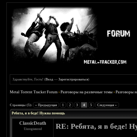
Здравствуйте, Гость! (
Вход
—
Зарегистрироваться
)
Metal Torrent Tracker Forum
›
Разговоры на различные темы
›
Разговоры 
 0
Страницы (5):
« Предыдущая
1
2
3
4
5
Следующая »
Ребята, я в беде! Нужна помощь
ClassicDeath
RE: Ребята, я в беде!
Unregistered