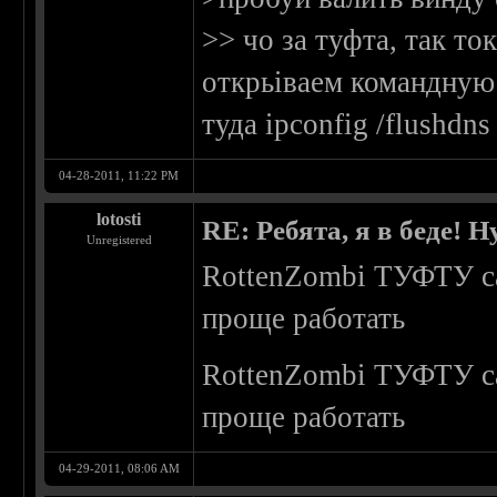
>> чо за туфта, так то
открьіваем командную 
туда ipconfig /flushdn
04-28-2011, 11:22 PM
lotosti
RE: Ребята, я в беде!
Unregistered
RottenZombi ТУФТУ са
проще работать
RottenZombi ТУФТУ са
проще работать
04-29-2011, 08:06 AM