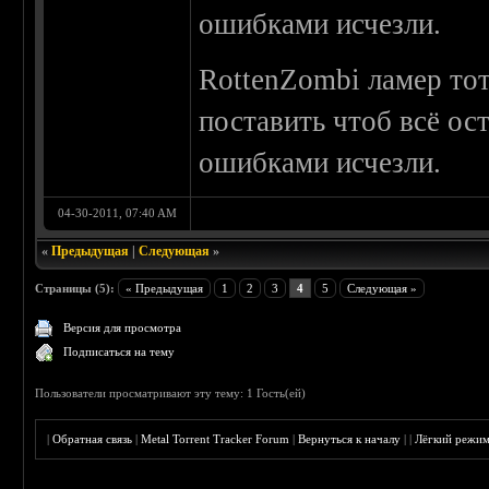
ошибками исчезли.
RottenZombi ламер тот
поставить чтоб всё ост
ошибками исчезли.
04-30-2011, 07:40 AM
«
Предыдущая
|
Следующая
»
Страницы (5):
« Предыдущая
1
2
3
4
5
Следующая »
Версия для просмотра
Подписаться на тему
Пользователи просматривают эту тему: 1 Гость(ей)
|
Обратная связь
|
Metal Torrent Tracker Forum
|
Вернуться к началу
|
|
Лёгкий режи