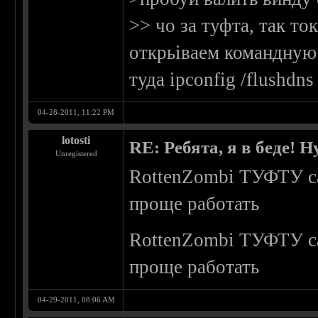
>> чо за туфта, так то
открьіваем командную 
туда ipconfig /flushdn
04-28-2011, 11:22 PM
lotosti
RE: Ребята, я в беде!
Unregistered
RottenZombi ТУФТУ са
проще работать
RottenZombi ТУФТУ са
проще работать
04-29-2011, 08:06 AM