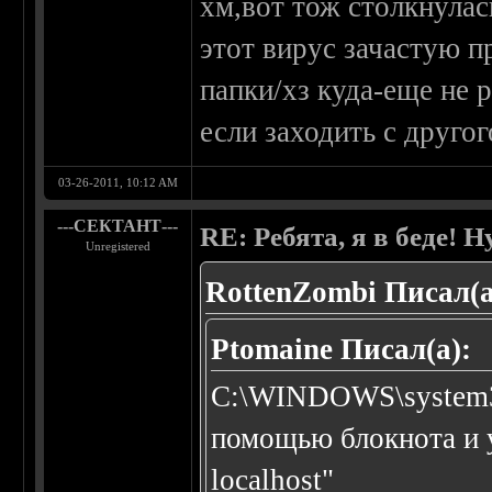
хм,вот тож столкнулась
этот вирус зачастую пр
папки/хз куда-еще не 
если заходить с друго
03-26-2011, 10:12 AM
---СЕКТАНТ---
RE: Ребята, я в беде!
Unregistered
RottenZombi Писал(а
Ptomaine Писал(а):
C:\WINDOWS\system32\
помощью блокнота и у
localhost"