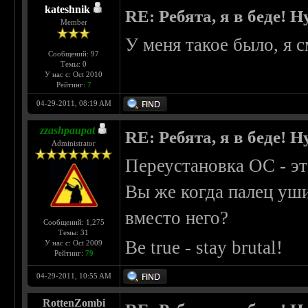
kateshnik
RE: Ребята, я в беде!
Member
У меня такое было, я 
Сообщений: 97
Темы: 0
У нас с: Oct 2010
Рейтинг:
7
04-29-2011, 08:19 AM
zzashpaupat
RE: Ребята, я в беде!
Administrator
Переустановка ОС - эт
Вы же когда палец уши
вместо него?
Сообщений: 1,275
Темы: 31
Be true - stay brutal!
У нас с: Oct 2009
Рейтинг:
79
04-29-2011, 10:55 AM
RottenZombi