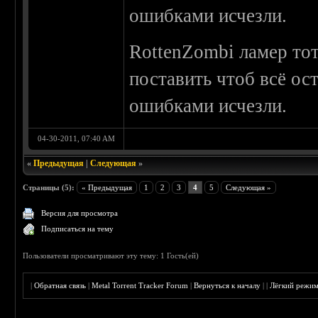
ошибками исчезли.
RottenZombi ламер тот
поставить чтоб всё ост
ошибками исчезли.
04-30-2011, 07:40 AM
«
Предыдущая
|
Следующая
»
Страницы (5):
« Предыдущая
1
2
3
4
5
Следующая »
Версия для просмотра
Подписаться на тему
Пользователи просматривают эту тему: 1 Гость(ей)
|
Обратная связь
|
Metal Torrent Tracker Forum
|
Вернуться к началу
|
|
Лёгкий режи