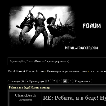
Здравствуйте, Гость! (
Вход
—
Зарегистрироваться
)
Metal Torrent Tracker Forum
›
Разговоры на различные темы
›
Разговоры 
 0
Страницы (5):
« Предыдущая
1
2
3
4
5
Следующая »
Ребята, я в беде! Нужна помощь
ClassicDeath
RE: Ребята, я в беде!
Unregistered