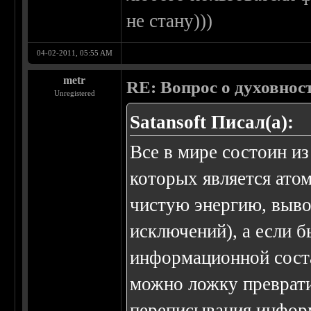
не стану)))
04-02-2011, 05:55 AM
metr
RE: Вопрос о духовнос
Unregistered
Satansoft Писал(а):
Все в мире состоин из
которых является ато
чистую энергию, вывод
исключений), а если б
информационной соста
можно ложку преврати
переписывания информ