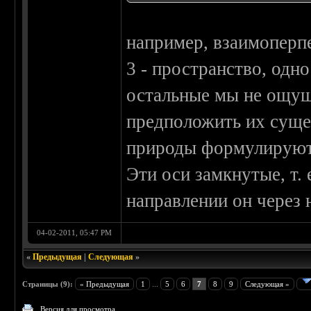
например, взаимоперп
3 - пространство, одн
остальные мы не ощущ
предположить их суще
природы формулируютс
Эти оси замкнутые, т. 
направлении он через 
04-02-2011, 05:47 PM
«
Предыдущая
|
Следующая
»
Страницы (9):
« Предыдущая
1
...
5
6
7
8
9
Следующая »
Версия для просмотра