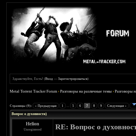
Здравствуйте, Гость! (
Вход
—
Зарегистрироваться
)
Metal Torrent Tracker Forum
›
Разговоры на различные темы
›
Разговоры 
 0
Страницы (9):
« Предыдущая
1
...
5
6
7
8
9
Следующая »
Вопрос о духовности)
Helion
RE: Вопрос о духовнос
Unregistered