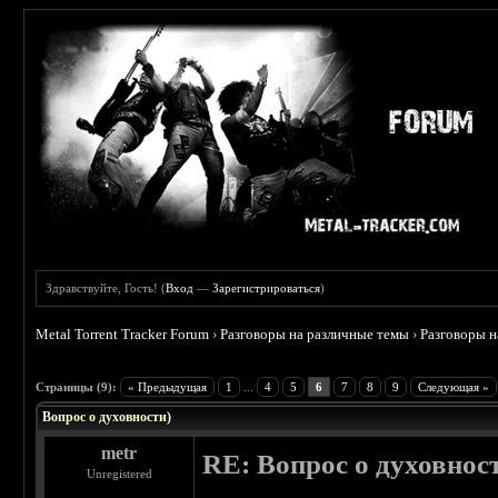
Здравствуйте, Гость! (
Вход
—
Зарегистрироваться
)
Metal Torrent Tracker Forum
›
Разговоры на различные темы
›
Разговоры 
 0
Страницы (9):
« Предыдущая
1
...
4
5
6
7
8
9
Следующая »
Вопрос о духовности)
metr
RE: Вопрос о духовнос
Unregistered