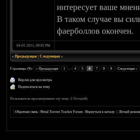
интересует ваше мнени
В таком случае вы сил
фаерболлов окончен.
04-01-2011, 09:02 PM
«
Предыдущая
|
Следующая
»
Страницы (9):
« Предыдущая
1
...
4
5
6
7
8
9
Следующая »
Версия для просмотра
Подписаться на тему
Пользователи просматривают эту тему: 2 Гость(ей)
|
Обратная связь
|
Metal Torrent Tracker Forum
|
Вернуться к началу
|
|
Лёгкий режи