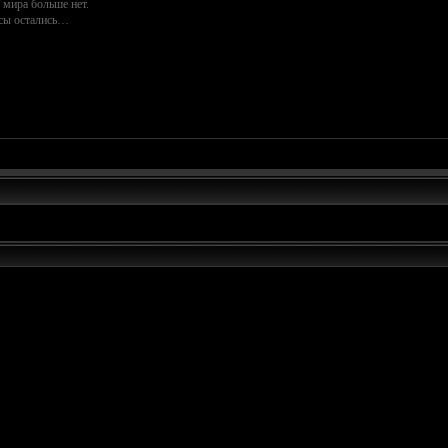
 мира больше нет.
осы остались…