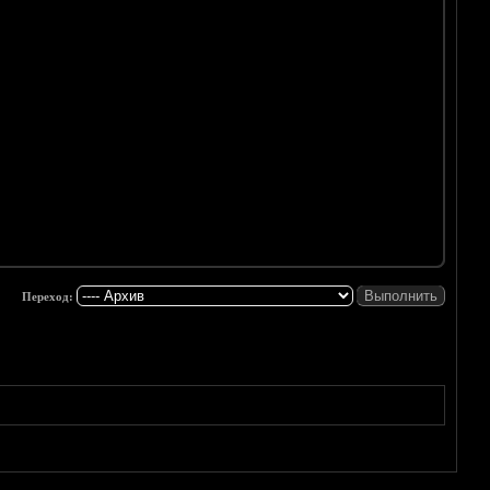
Переход: