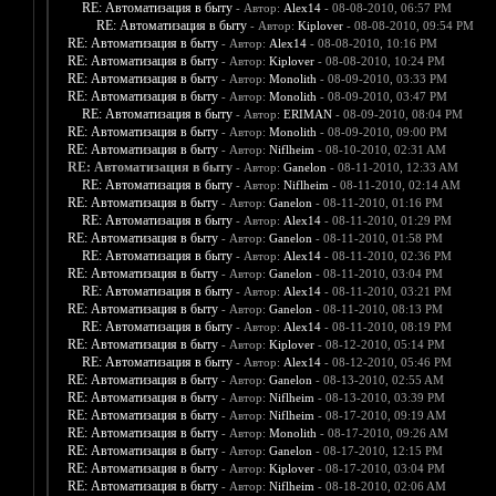
RE: Автоматизация в быту
- Автор:
Alex14
- 08-08-2010, 06:57 PM
RE: Автоматизация в быту
- Автор:
Kiplover
- 08-08-2010, 09:54 PM
RE: Автоматизация в быту
- Автор:
Alex14
- 08-08-2010, 10:16 PM
RE: Автоматизация в быту
- Автор:
Kiplover
- 08-08-2010, 10:24 PM
RE: Автоматизация в быту
- Автор:
Monolith
- 08-09-2010, 03:33 PM
RE: Автоматизация в быту
- Автор:
Monolith
- 08-09-2010, 03:47 PM
RE: Автоматизация в быту
- Автор:
ERIMAN
- 08-09-2010, 08:04 PM
RE: Автоматизация в быту
- Автор:
Monolith
- 08-09-2010, 09:00 PM
RE: Автоматизация в быту
- Автор:
Niflheim
- 08-10-2010, 02:31 AM
RE: Автоматизация в быту
- Автор:
Ganelon
- 08-11-2010, 12:33 AM
RE: Автоматизация в быту
- Автор:
Niflheim
- 08-11-2010, 02:14 AM
RE: Автоматизация в быту
- Автор:
Ganelon
- 08-11-2010, 01:16 PM
RE: Автоматизация в быту
- Автор:
Alex14
- 08-11-2010, 01:29 PM
RE: Автоматизация в быту
- Автор:
Ganelon
- 08-11-2010, 01:58 PM
RE: Автоматизация в быту
- Автор:
Alex14
- 08-11-2010, 02:36 PM
RE: Автоматизация в быту
- Автор:
Ganelon
- 08-11-2010, 03:04 PM
RE: Автоматизация в быту
- Автор:
Alex14
- 08-11-2010, 03:21 PM
RE: Автоматизация в быту
- Автор:
Ganelon
- 08-11-2010, 08:13 PM
RE: Автоматизация в быту
- Автор:
Alex14
- 08-11-2010, 08:19 PM
RE: Автоматизация в быту
- Автор:
Kiplover
- 08-12-2010, 05:14 PM
RE: Автоматизация в быту
- Автор:
Alex14
- 08-12-2010, 05:46 PM
RE: Автоматизация в быту
- Автор:
Ganelon
- 08-13-2010, 02:55 AM
RE: Автоматизация в быту
- Автор:
Niflheim
- 08-13-2010, 03:39 PM
RE: Автоматизация в быту
- Автор:
Niflheim
- 08-17-2010, 09:19 AM
RE: Автоматизация в быту
- Автор:
Monolith
- 08-17-2010, 09:26 AM
RE: Автоматизация в быту
- Автор:
Ganelon
- 08-17-2010, 12:15 PM
RE: Автоматизация в быту
- Автор:
Kiplover
- 08-17-2010, 03:04 PM
RE: Автоматизация в быту
- Автор:
Niflheim
- 08-18-2010, 02:06 AM