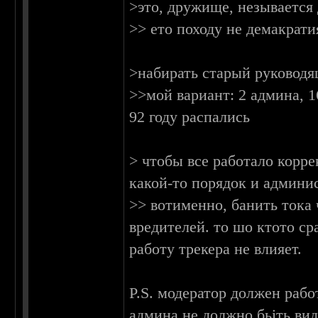
>это, дружище, незывается 
>> ето походу не демакрати
>набирать старый руководя
>>мой вариант: 2 админа, 1
92 году распались
> чтобы все работало корр
какой-то порядок и админи
>> вотименно, банить тока 
вредителей. то шо ктото сра
работу трекера не влияет.
P.S. модератор должен рабо
админа не должно бьіть ви