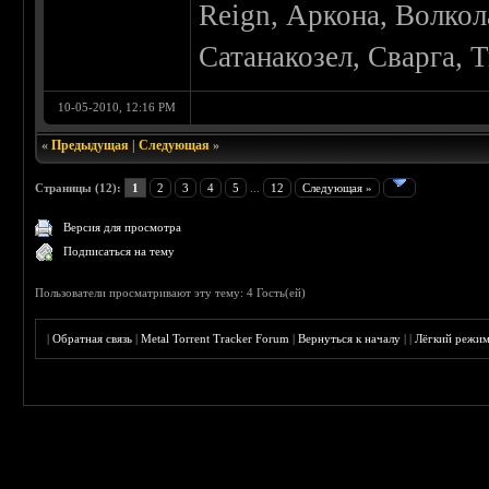
Reign, Аркона, Волкол
Сатанакозел, Сварга, 
10-05-2010, 12:16 PM
«
Предыдущая
|
Следующая
»
Страницы (12):
1
2
3
4
5
...
12
Следующая »
Версия для просмотра
Подписаться на тему
Пользователи просматривают эту тему: 4 Гость(ей)
|
Обратная связь
|
Metal Torrent Tracker Forum
|
Вернуться к началу
|
|
Лёгкий режи