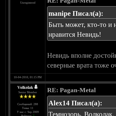
RE: Pagan-Metal
Unregistered
manipe Писал(а):
Быть может, кто-то и 
нравится Невидь!
Невидь вполне достойн
северные врата тоже о
10-04-2010, 01:15 PM
Volkolak
RE: Pagan-Metal
Senior Member
Alex14 Писал(а):
Сообщений: 288
Темы: 11
У нас с: Sep 2009
Темнозорь, Волколак, 
Рейтинг:
7