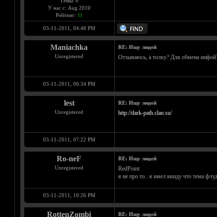
Темы: 0
У нас с: Aug 2010
Рейтинг:
11
03-11-2011, 04:48 PM
Maniachka
RE: Ищу людей
Unregistered
Отзываюсь, а толку? Для обмена инфой
03-11-2011, 06:34 PM
lest
RE: Ищу людей
Unregistered
http://dark-path.clan.su/
03-11-2011, 07:22 PM
Ro-neF
RE: Ищу людей
Unregistered
RedPoint
я не про то.. я имел ввиду что тема флуд
03-11-2011, 10:26 PM
RottenZombi
RE: Ищу людей