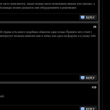
не часто появляются, такшо можна смело испытывать напалм или самопал. а
в больницах можно разжытся хим оборудованием и реактивами
#9
й страны есть много подобных обьектов одна только Припять чего стоит (
 интересует можешь написать мне в личку или сдесь на форуме и я укажу тебе
#10
тей.