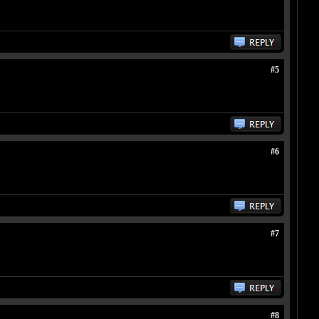
#5
#6
#7
#8