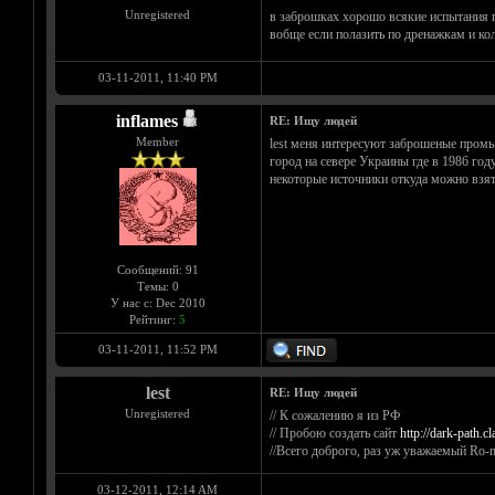
Unregistered
в заброшках хорошо всякие испытания п
вобще если полазить по дренажкам и ко
03-11-2011, 11:40 PM
inflames
RE: Ищу людей
Member
lest меня интересуют заброшеные промы
город на севере Украины где в 1986 год
некоторые источники откуда можно взят
Сообщений: 91
Темы: 0
У нас с: Dec 2010
Рейтинг:
5
03-11-2011, 11:52 PM
lest
RE: Ищу людей
Unregistered
// К сожалению я из РФ
// Пробою создать сайт
http://dark-path.cl
//Всего доброго, раз уж уважаемый Ro-ne
03-12-2011, 12:14 AM