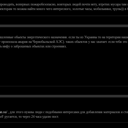
роводить, вопервых пожаробезопасно, вовторых людей почти нету, втретих мусара там 
лекторам то можна найти много чего интересного, золотые часы, мобильники, трупы)) 
шленные обьекты энергетического назначения. если ты из Украины то на територии наше
у произошла авария на Чернобыльской АЭС). таких обьектов у нас хватает. если тебя это
ь инфу о заброшеных обьектах или строениях.
an.su/
, для этого нужны люди с подобными интересами для добавления материалов и ста
F ругается, то через 24 часа удалю пост.