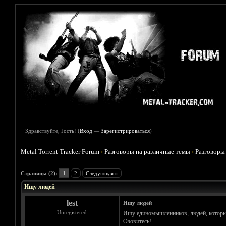
Здравствуйте, Гость! (
Вход
—
Зарегистрироваться
)
Metal Torrent Tracker Forum
›
Разговоры на различные темы
›
Разговоры
Голосов: 0 - Средняя оценка: 0
1
2
3
4
5
Страницы (2):
1
2
Следующая »
Ищу людей
lest
Ищу людей
Unregistered
Ищу единомышленников, людей, которых
Озовитесь!