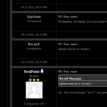
03-11-2011, 09:57 AM
blackme
RE: Ищу людей
Unregistered
Отзываюсь, ты знаешь. Есть еще какие-
03-11-2011, 02:15 PM
Ro-neF
RE: Ищу людей
Unregistered
щитаю тема не то. втопку?
03-11-2011, 02:25 PM
RedPoint
RE: Ищу людей
Member
Ro-neF Писал(а):
щитаю тема не то. втопку?
хм.. чего это она вдруг "не то"? наход
Сообщений: 158