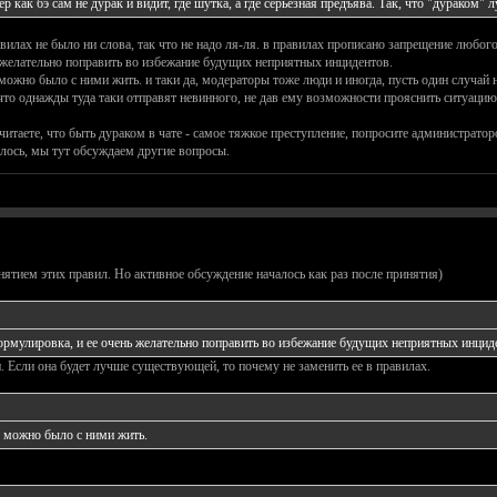
ер как бэ сам не дурак и видит, где шутка, а где серьёзная предъява. Так, что "дураком" 
илах не было ни слова, так что не надо ля-ля. в правилах прописано запрещение любог
 желательно поправить во избежание будущих неприятных инцидентов.
ожно было с ними жить. и таки да, модераторы тоже люди и иногда, пусть один случай н
т что однажды туда таки отправят невинного, не дав ему возможности прояснить ситуацию
читаете, что быть дураком в чате - самое тяжкое преступление, попросите администратор
чилось, мы тут обсуждаем другие вопросы.
нятием этих правил. Но активное обсуждение началось как раз после принятия)
формулировка, и ее очень желательно поправить во избежание будущих неприятных инцид
 Если она будет лучше существующей, то почему не заменить ее в правилах.
 можно было с ними жить.