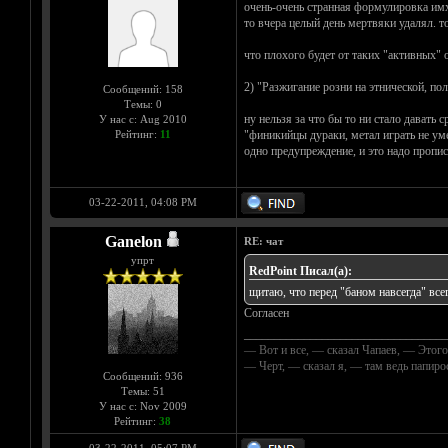
очень-очень странная формулировка имхо
то вчера целый день мертвяки удалял. т
что плохого будет от таких "активных"
2) "Разжигание розни на этнической, пол
Сообщений: 158
Темы: 0
ну нельзя за что бы то ни стало давать 
У нас с: Aug 2010
Рейтинг:
11
"финикийцы дураки, метал играть не уме
одно предупреждение, и это надо пропис
03-22-2011, 04:08 PM
Ganelon
RE: чат
упрт
RedPoint Писал(а):
щитаю, что перед "баном навсегда" все
Согласен
__________________________________
— Вот и все, — сказал Чапаев, — Этого
— Черт, — сказал я, — там ведь папир
Сообщений: 936
Темы: 51
У нас с: Nov 2009
Рейтинг:
38