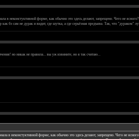
 в неконстуктивной форме, как обычно это здесь делают, запрещено. Чего не ясного?
р как бэ сам не дурак и видит, где шутка, а где серьёзная предъява. Так, что "дураком" л
чения! но никак не правила... вы уж извините, но я так считаю...
а в неконстуктивной форме, как обычно это здесь делают, запрещено. Чего не ясного