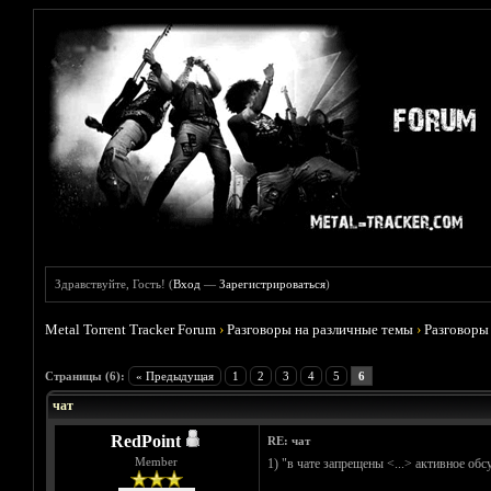
Здравствуйте, Гость! (
Вход
—
Зарегистрироваться
)
Metal Torrent Tracker Forum
›
Разговоры на различные темы
›
Разговоры
Голосов: 1 - Средняя оценка: 5
1
2
3
4
5
Страницы (6):
« Предыдущая
1
2
3
4
5
6
чат
RedPoint
RE: чат
Member
1) "в чате запрещены <...> активное об