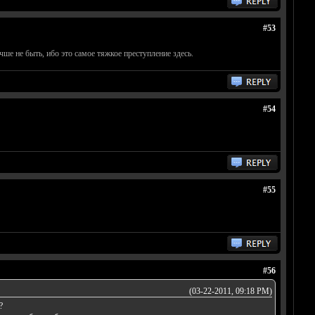
#53
учше не быть, ибо это самое тяжкое преступление здесь.
#54
#55
#56
(03-22-2011, 09:18 PM)
?