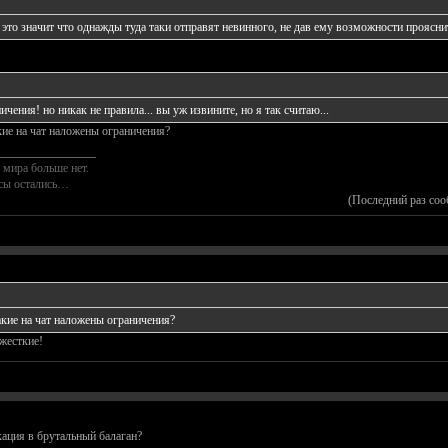
", это значит что однажды туда таки отправят невинного, не дав ему возможности проясни
ичения! но никак не правила... вы уж извините, но я так считаю...
акие на чат наложены ограничения?
________________
 мира больше нет.
осы остались…
(Последний раз соо
какие на чат наложены ограничения?
жесткие!
ация в брутальный балаган?