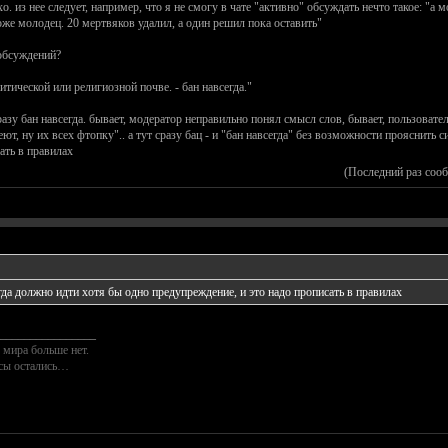
. из нее следует, например, что я не смогу в чате "активно" обсуждать нечто такое: "а
оже молодец. 20 мертвяков удалил, а один решил пока оставить"
 обсуждений?
итической или религиозной почве. - бан навсегда."
сразу бан навсегда. бывает, модератор неправильно понял смысл слов, бывает, пользоват
ют, ну их всех фтопку".. а тут сразу бац - и "бан навсегда" без возможности прояснить 
ать в правилах
(Последний раз соо
гда должно идти хотя бы одно предупреждение, и это надо прописать в правилах
________________
 мира больше нет.
осы остались…