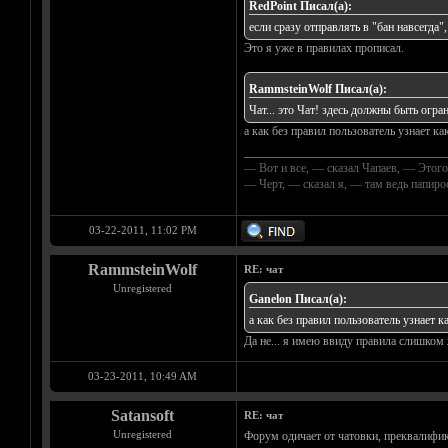
RedPoint Писал(а):
если сразу отправлять в "бан навсегда
Это я уже в правилах прописал.
RammsteinWolf Писал(а):
Чат... это Чат! здесь должны быть огран
а как без правил пользователь узнает к
__________________________________
— Вот и все, — сказал Чапаев, — Этого
— Черт, — сказал я, — там ведь папир
03-22-2011, 11:02 PM
RammsteinWolf
RE: чат
Unregistered
Ganelon Писал(а):
а как без правил пользователь узнает 
Да не... я имею ввиду правила слишком 
03-23-2011, 10:49 AM
Satansoft
RE: чат
Unregistered
Форум одичает от чатовки, преквалифик