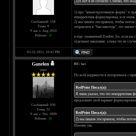
2)А вот я не согласен. Считаю, что мод
1) про "неконструктивную форму" в прав
некорректная формулировка, и ее очень
Сообщений: 158
2) мы пишем эти правила, чтобы потом м
Темы: 0
отправлять в "бан навсегда", это значи
У нас с: Aug 2010
Рейтинг:
11
и еще: уважаемый Zombie_Ice, если вы с
отдельное наказание. а пока это не слу
03-22-2011, 10:42 PM
Ganelon
RE: чат
упрт
По всей видимости я поторопился с при
RedPoint Писал(а):
Я лишь указал, что это некорректная 
предложите свой вариант формулировки.
Сообщений: 936
Темы: 51
RedPoint Писал(а):
У нас с: Nov 2009
Рейтинг:
38
2) мы пишем эти правила, чтобы потом
Именно так.