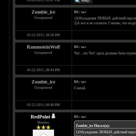
03-22-2011, 05:07 PM
Zombie_ice
RE: чат
Unregistered
1)Обсуждения ЛЮБЫХ действий персонала
2)А вот я не согласен. Считаю, что моде
03-22-2011, 09:18 PM
RammsteinWolf
RE: чат
Unregistered
Чат... это Чат! здесь должны быть ограни
03-22-2011, 09:44 PM
Zombie_ice
RE: чат
Unregistered
Считай.
03-22-2011, 09:48 PM
RedPoint
RE: чат
Member
Zombie_ice Писал(а):
1)Обсуждения ЛЮБЫХ действий персонал