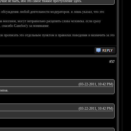
лучше не быть, ибо это самое тяжкое преступление здесь.
о обсуждения любой деятельности модераторов. я лишь указал, что это
а миллион, могут неправильно расценить слова человека. если сразу
. спасибо Ganelon'у за понимание.
ов прописать это отдельным пунктом в правилах поведения и назначить за это
#57
(03-22-2011, 10:42 PM)
ентов.
(03-22-2011, 10:42 PM)