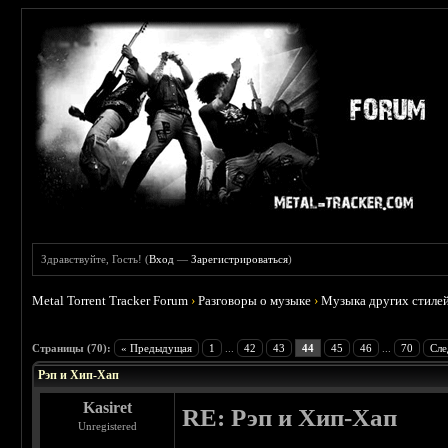
Здравствуйте, Гость! (
Вход
—
Зарегистрироваться
)
Metal Torrent Tracker Forum
›
Разговоры о музыке
›
Музыка других стиле
: 2.36
Страницы (70):
« Предыдущая
1
...
42
43
44
45
46
...
70
Сле
Рэп и Хип-Хап
Kasiret
RE: Рэп и Хип-Хап
Unregistered