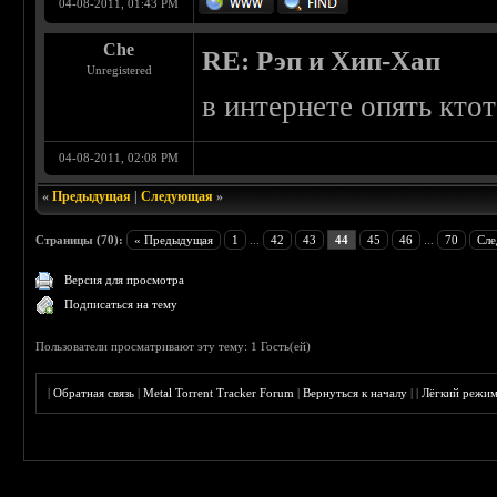
04-08-2011, 01:43 PM
Che
RE: Рэп и Хип-Хап
Unregistered
в интернете опять ктото
04-08-2011, 02:08 PM
«
Предыдущая
|
Следующая
»
Страницы (70):
« Предыдущая
1
...
42
43
44
45
46
...
70
Сле
Версия для просмотра
Подписаться на тему
Пользователи просматривают эту тему: 1 Гость(ей)
|
Обратная связь
|
Metal Torrent Tracker Forum
|
Вернуться к началу
|
|
Лёгкий режи