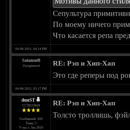
Мотивы данного стиля
Сепультура примитив
По моему ничего приме
Что касается репа пре
04-06-2011, 04:14 PM
Satansoft
RE: Рэп и Хип-Хап
Unregistered
Это где реперы под ро
04-06-2011, 05:17 PM
duuST
RE: Рэп и Хип-Хап
С17H21NO4
Толсто троллишь, фэй
Сообщений: 420
Темы: 5
У нас с: Jan 2010