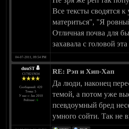
Не зря же реп так поп
Все тексты сводятся к
материться", "Я ровный
Отличная почва для бы
захавала с головой эта 
04-07-2011, 09:54 PM
duuST
RE: Рэп и Хип-Хап
С17H21NO4
Да люди, наконец пере
Сообщений: 420
Темы: 5
темой, а потом уже вы
У нас с: Jan 2010
Рейтинг:
6
псевдоумный бред несе
умного сойти. Так не 