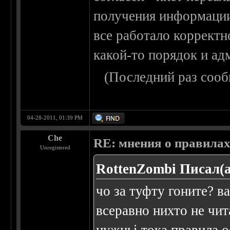
получения информации 
все работало корректн
какой-то порядок и адм
(Последний раз сооб
04-28-2011, 01:39 PM
Che
RE: мнения о правила
Unregistered
RottenZombi Писал(а
чо за туфту гоните? в
всеравно нихто не чита