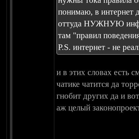
нужньі тока правила о
понимаю, в интернет д
оттуда НУЖНУЮ инфор
там "правил поведени
P.S. интернет - не реа
и в этих словах есть с
чатике чатится да торр
гнобит других да и вот
аж целый законопроек