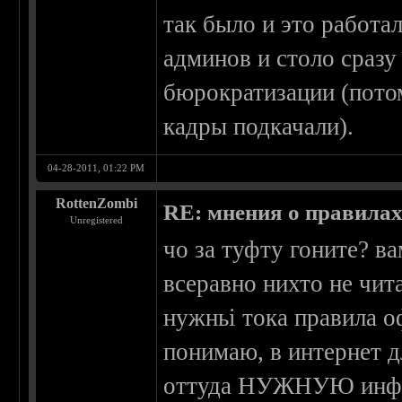
так было и это работа
админов и столо сразу
бюрократизации (потом
кадры подкачали).
04-28-2011, 01:22 PM
RottenZombi
RE: мнения о правила
Unregistered
чо за туфту гоните? ва
всеравно нихто не чита
нужньі тока правила о
понимаю, в интернет д
оттуда НУЖНУЮ инфор