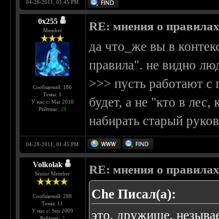
04-28-2011, 01:45 PM
0х255
RE: мнения о правила
Member
да что_же вы в контекс
правила". не видно лю
>>> пусть работают с 
Сообщений: 186
Темы: 1
будет, а не "кто в лес,
У нас с: Mar 2010
Рейтинг:
29
набирать старый руко
04-28-2011, 01:45 PM
Volkolak
RE: мнения о правила
Senior Member
Che Писал(а):
Сообщений: 288
Темы: 11
У нас с: Sep 2009
это, дружище, незывае
Рейтинг:
7