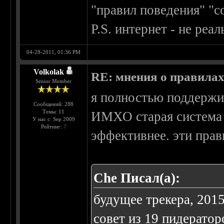
"правил поведения" "с
P.S. интернет - не реа
04-28-2011, 01:36 PM
Volkolak
RE: мнения о правила
Senior Member
я полностью поддерж
Сообщений: 288
Темы: 11
ИМХО старая система 
У нас с: Sep 2009
Рейтинг:
7
эффективнее. эти прав
Che Писал(а):
будущее трекера, 2015
совет из 19 пидерато