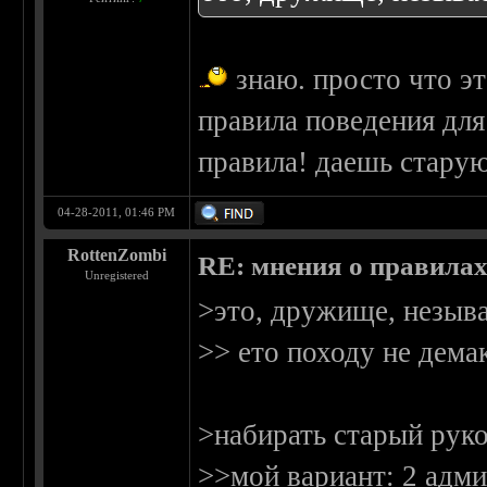
знаю. просто что э
правила поведения дл
правила! даешь старую
04-28-2011, 01:46 PM
RottenZombi
RE: мнения о правила
Unregistered
>это, дружище, незыва
>> ето походу не дема
>набирать старый рук
>>мой вариант: 2 адми