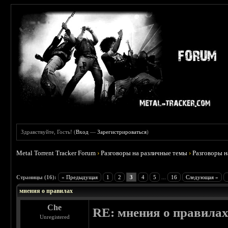
Здравствуйте, Гость! (
Вход
—
Зарегистрироваться
)
Metal Torrent Tracker Forum
›
Разговоры на различные темы
›
Разговоры 
 5
Страницы (16):
« Предыдущая
1
2
3
4
5
...
16
Следующая »
мнения о правилах
Che
RE: мнения о правила
Unregistered