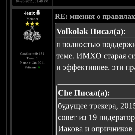
04-28-2011, 01:40 PM
4enix
RE: мнения о правила
Member
Volkolak Писал(а):
я полностью поддер
теме. ИМХО старая си
Сообщений: 161
Темы: 1
У нас с: Jan 2011
и эффективнее. эти п
Рейтинг:
6
Che Писал(а):
будущее трекера, 2015
совет из 19 пидерато
Иакова и опричников 