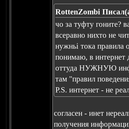
RottenZombi Писал(а
чо за туфту гоните? в
всеравно нихто не чит
нужньі тока правила 
понимаю, в интернет 
оттуда НУЖНУЮ инфо
там "правил поведени
P.S. интернет - не ре
согласен - инет нереа
получения информации