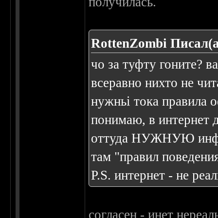
получилась.
RottenZombi Писал(а
чо за туфту гоните? в
всеравно нихто не чита
нужньі тока правила о
понимаю, в интернет д
оттуда НУЖНУЮ инфор
там "правил поведени
P.S. интернет - не реа
согласен - инет нереал