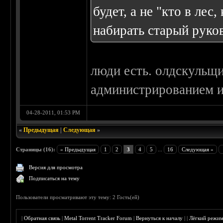
будет, а не "кто в лес
набирать старый руко
люди есть. олдскульщи
администрированием 
04-28-2011, 01:53 PM
«
Предыдущая
|
Следующая
»
Страницы (16):
« Предыдущая
1
2
3
4
5
...
16
Следующая »
Версия для просмотра
Подписаться на тему
Пользователи просматривают эту тему: 2 Гость(ей)
|
Обратная связь
|
Metal Torrent Tracker Forum
|
Вернуться к началу
|
|
Лёгкий режи