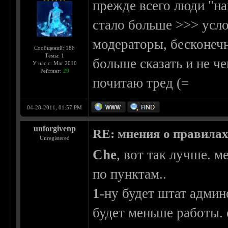
прежде всего люди "на
стало больше >>> усл
модераторы, бесконечн
Сообщений: 186
Темы: 1
больше сказать и не че
У нас с: Mar 2010
Рейтинг:
29
почитаю тред (=
04-28-2011, 01:57 PM
unforgivenp
RE: мнения о правила
Unregistered
Che
, вот так лучше. м
по пунктам..
1
-ну будет штат админ
будет меньше работы. 