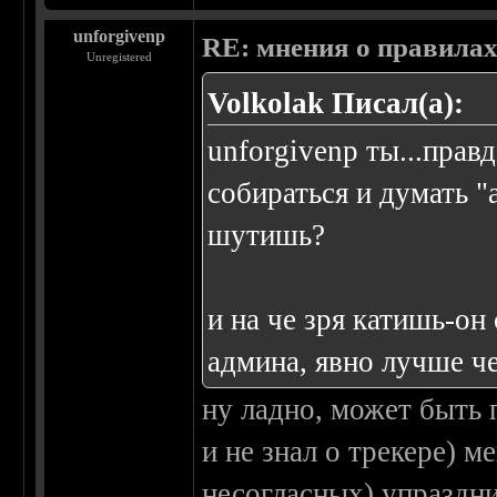
unforgivenp
RE: мнения о правила
Unregistered
Volkolak Писал(а):
unforgivenp ты...прав
собираться и думать "
шутишь?
и на че зря катишь-он
админа, явно лучше ч
ну ладно, может быть 
и не знал о трекере) м
несогласных) упраздни