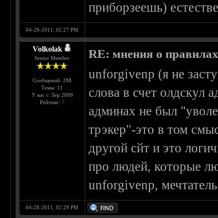
приборзеешь) естеств
04-28-2011, 02:27 PM
Volkolak
RE: мнения о правила
Senior Member
unforgivenp (я не заст
Сообщений: 288
Темы: 11
слова в счет олдскул 
У нас с: Sep 2009
Рейтинг:
7
админах не был "уволе
трэкер"-это в том смыс
другой сйт и это логич
про людей, которые л
unforgivenp, мечтатель
04-28-2011, 02:29 PM