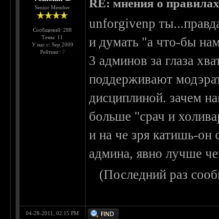
RE: мнения о правила
Senior Member
unforgivenp ты...прав
Сообщений: 288
Темы: 11
и думать "а что-бы на
У нас с: Sep 2009
Рейтинг:
7
3 админов за глаза хва
поддерживают модэрат
дисциплиной. зачем на
больше "срач и холивар
и на че зря катишь-он
админа, явно лучше ч
(Последний раз сооб
04-28-2011, 02:15 PM