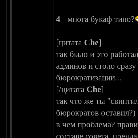
4
- многа букаф типо?
[цитата
Che
]
так было и это работа
админов и столо сразу
бюрократизации...
[/цитата
Che
]
так что же ты "свинти
бюрократов оставил?) 
в чем проблема? прави
составе совета, предл