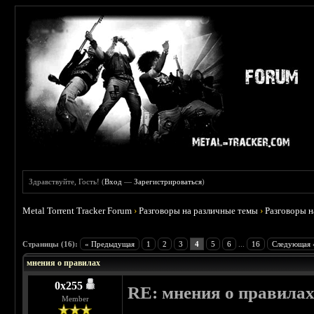
Здравствуйте, Гость! (
Вход
—
Зарегистрироваться
)
Metal Torrent Tracker Forum
›
Разговоры на различные темы
›
Разговоры 
 5
Страницы (16):
« Предыдущая
1
2
3
4
5
6
...
16
Следующая 
мнения о правилах
0х255
RE: мнения о правила
Member