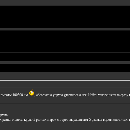
 с высоты 100500 км
, абсолютно упруго ударилось о неё. Найти ускорение тела сразу 
орума:
х разного цвета, курят 5 разных марок сигарет, выращивают 5 разных видов животных, 