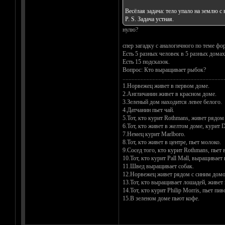
Весёлая задача: тело упало на землю 
P. S. Задача устная.
нулю?
спер загадку с аналогичного по теме фо
Есть 5 разных человек в 5 разных домах
Есть 15 подсказок.
Вопрос: Кто выращивает рыбок?
....................................................................
1.Норвежец живет в первом доме.
2.Англичанин живет в красном доме.
3.Зеленый дом находится левее белого.
4.Датчанин пьет чай.
5.Тот, кто курит Rothmans, живет рядом
6.Тот, кто живет в желтом доме, курит D
7.Немец курит Marlboro.
8.Тот, кто живет в центре, пьет молоко.
9.Сосед того, кто курит Rothmans, пьет 
10.Тот, кто курит Pall Mall, выращивает 
11.Швед выращивает собак.
12.Норвежец живет рядом с синим дом
13.Тот, кто выращивает лошадей, живет 
14.Тот, кто курит Philip Morris, пьет пив
15.В зеленом доме пьют кофе.