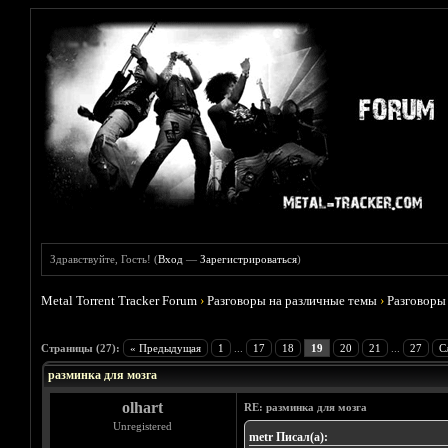
Здравствуйте, Гость! (
Вход
—
Зарегистрироваться
)
Metal Torrent Tracker Forum
›
Разговоры на различные темы
›
Разговоры
Голосов: 5 - Средняя оценка: 5
1
2
3
4
5
Страницы (27):
« Предыдущая
1
...
17
18
19
20
21
...
27
С
разминка для мозга
olhart
RE: разминка для мозга
Unregistered
metr Писал(а):