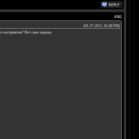
#182
(01-27-2011, 02:40 PM)
го восприятия? Вот сама задачка.