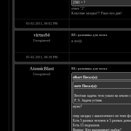
2581 = ?
ответ "2"
Классная загадка!!! Ржал пол дня!
05-02-2011, 06:02 PM
virtus94
RE: разминка для мозга
Unregistered
я лол))
05-02-2011, 06:18 PM
AtomicBlast
RE: разминка для мозга
Unregistered
olhart Писал(а):
metr Писал(а):
Весёлая задача: тело упало на землю
P. S. Задача устная.
нулю?
спер загадку с аналогичного по теме ф
Есть 5 разных человек в 5 разных дома
Есть 15 подсказок.
Вопрос: Кто выращивает рыбок?