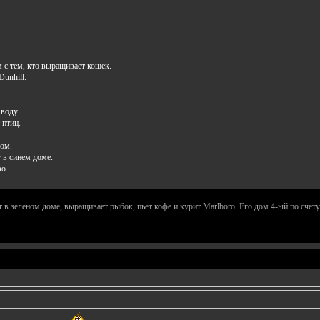
...........................
м с тем, кто выращивает кошек.
Dunhill.
 воду.
 птиц.
ом.
 в синем доме.
во.
 в зеленом доме, выращивает рыбок, пьет кофе и курит Marlboro. Его дом 4-ый по счету