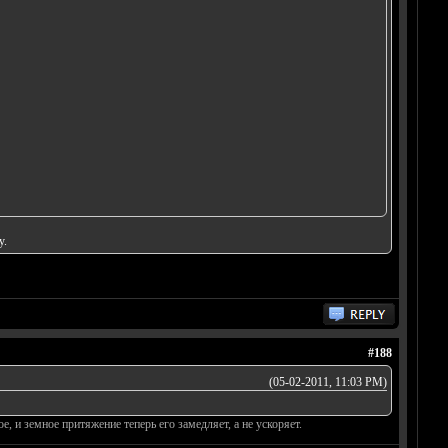
у.
#188
(05-02-2011, 11:03 PM)
е, и земное притяжение теперь его замедляет, а не ускоряет.