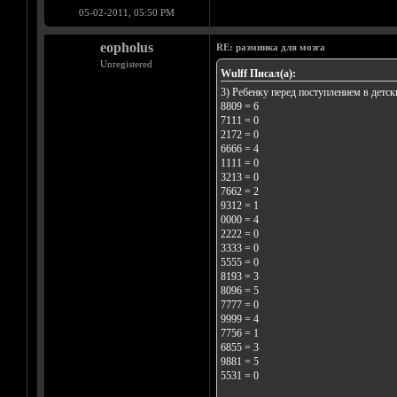
05-02-2011, 05:50 PM
eopholus
RE: разминка для мозга
Unregistered
Wulff Писал(а):
3) Ребенку перед поступлением в детск
8809 = 6
7111 = 0
2172 = 0
6666 = 4
1111 = 0
3213 = 0
7662 = 2
9312 = 1
0000 = 4
2222 = 0
3333 = 0
5555 = 0
8193 = 3
8096 = 5
7777 = 0
9999 = 4
7756 = 1
6855 = 3
9881 = 5
5531 = 0