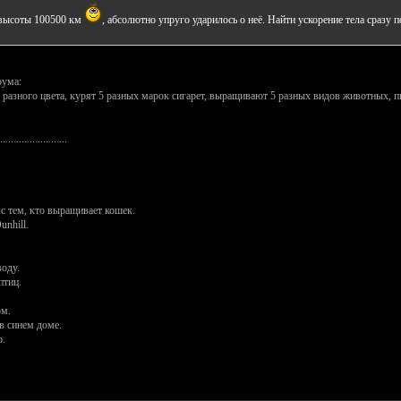
с высоты 100500 км
, абсолютно упруго ударилось о неё. Найти ускорение тела сразу п
рума:
 разного цвета, курят 5 разных марок сигарет, выращивают 5 разных видов животных, п
.........................
 с тем, кто выращивает кошек.
unhill.
воду.
птиц.
ом.
в синем доме.
о.