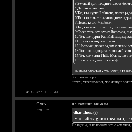
3.Зеленый дом находится левее белого
4.Датчанин пьет чай.
5.Тот, кто курит Rothmans, живет ряд
6.Тот, кто живет в желтом доме, курит
7.Немец курит Marlboro.
8.Тот, кто живет в центре, пьет молоко
9.Сосед того, кто курит Rothmans, пье
10.Тот, кто курит Pall Mall, выращивае
11.Швед выращивает собак.
12.Норвежец живет рядом с синим до
13.Тот, кто выращивает лошадей, живе
14.Тот, кто курит Philip Morris, пьет п
15.В зеленом доме пьют кофе.
По моим расчетам - это немец. Он живе
абсолютно верно
кстати, утверждалось, что данную зада
05-02-2011, 11:03 PM
Gxost
RE: разминка для мозга
Unregistered
olhart Писал(а):
ну на крайняк- g, типа с чем падал, с те
По идее -g, и не потому, что с чем упал