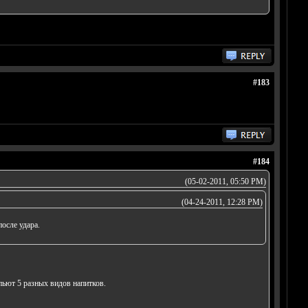
#183
#184
(05-02-2011, 05:50 PM)
(04-24-2011, 12:28 PM)
после удара.
пьют 5 разных видов напитков.