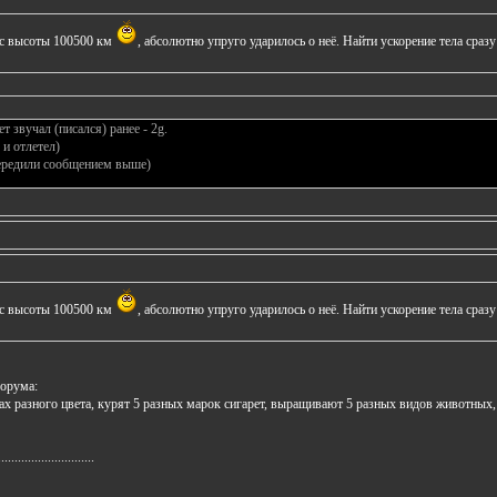
ю с высоты 100500 км
, абсолютно упруго ударилось о неё. Найти ускорение тела сразу
ет звучал (писался) ранее - 2g.
 и отлетел)
передили сообщением выше)
ю с высоты 100500 км
, абсолютно упруго ударилось о неё. Найти ускорение тела сразу
форума:
ах разного цвета, курят 5 разных марок сигарет, выращивают 5 разных видов животных,
.............................