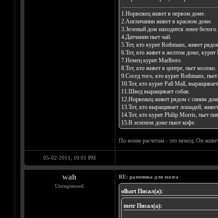
..................................................................
1.Норвежец живет в первом доме.
2.Англичанин живет в красном доме.
3.Зеленый дом находится левее белого.
4.Датчанин пьет чай.
5.Тот, кто курит Rothmans, живет рядо
6.Тот, кто живет в желтом доме, курит 
7.Немец курит Marlboro.
8.Тот, кто живет в центре, пьет молоко.
9.Сосед того, кто курит Rothmans, пьет
10.Тот, кто курит Pall Mall, выращивает
11.Швед выращивает собак.
12.Норвежец живет рядом с синим дом
13.Тот, кто выращивает лошадей, живет
14.Тот, кто курит Philip Morris, пьет пи
15.В зеленом доме пьют кофе.
По моим расчетам - это немец. Он живет
05-02-2011, 10:01 PM
wah
RE: разминка для мозга
Unregistered
olhart Писал(а):
metr Писал(а):