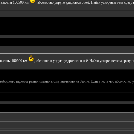
 с высоты 100500 км
, абсолютно упруго ударилось о неё. Найти ускорение тела сразу 
с высоты 100500 км
, абсолютно упруго ударилось о неё. Найти ускорение тела сразу п
свободного падения равно именно этому значению на Земле. Если учесть что абсолютно уп