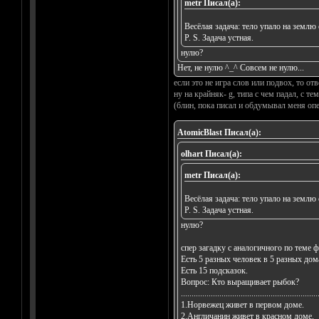
metr Писал(а):
Весёлая задача: тело упало на земл
P. S. Задача устная.
нулю?
Нет, не нулю ^_^ Совсем не нулю...
если это не игра слов или подвох, то отв
ну на крайняк- g, типа с чем падал, с тем
(блин, пока писал и обдумывал меня о
AtomicBlast Писал(а):
olhart Писал(а):
metr Писал(а):
Весёлая задача: тело упало на земл
P. S. Задача устная.
нулю?
спер загадку с аналогичного по теме 
Есть 5 разных человек в 5 разных дом
Есть 15 подсказок.
Вопрос: Кто выращивает рыбок?
................................................................
1.Норвежец живет в первом доме.
2.Англичанин живет в красном доме.