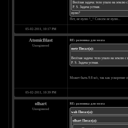
Весёлая задача: тело упало на землю
P. S. Задача устная.
нулю?
Нет, не нулю ^_^ Совсем не нулю...
05-02-2011, 10:17 PM
AtomicBlast
RE: разминка для мозга
Unregistered
metr Писал(а):
Весёлая задача: тело упало на землю 
P. S. Задача устная.
Может быть 9.8 м/с, так как ускорение 
05-02-2011, 10:39 PM
olhart
RE: разминка для мозга
Unregistered
wah Писал(а):
olhart Писал(а):