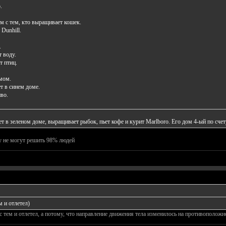
.
ом с тем, кто выращивает кошек.
 Dunhill.
.
т воду.
т птиц.
мом.
т в синем доме.
иво.
т в зеленом доме, выращивает рыбок, пьет кофе и курит Marlboro. Его дом 4-ый по счет
чу не могут решить 98% людей
м и отлетел)
, с тем и отлетел, а потому, что направление движения тела изменилось на противоположно