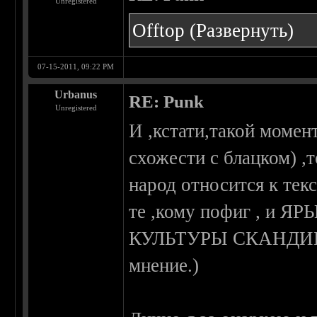
Unregistered
Оfftop
(Развернуть)
07-15-2011, 09:22 PM
Urbanus
RE: Punk
Unregistered
И ,кстати,такой момент
схожести с блацком) ,т
народ относится к текс
те ,кому пофиг , 
КУЛЬТУРЫ СКАНДИНАВ
мнение.)