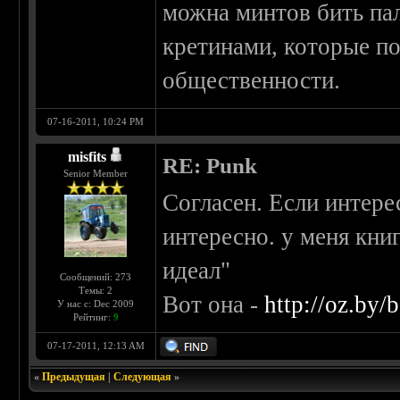
можна минтов бить па
кретинами, которые по
общественности.
07-16-2011, 10:24 PM
misfits
RE: Punk
Senior Member
Согласен. Если интере
интересно. у меня книг
идеал"
Сообщений: 273
Темы: 2
Вот она -
http://oz.by
У нас с: Dec 2009
Рейтинг:
9
07-17-2011, 12:13 AM
«
Предыдущая
|
Следующая
»