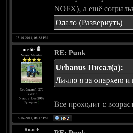
NOFX), а ещё социальн
Олало
(Развернуть)
07-16-2011, 08:38 PM
misfits
RE: Punk
Senior Member
Urbanus Писал(а):
Лично я за онархею и 
Сообщений: 273
Темы: 2
У нас с: Dec 2009
Все проходит с возраст
Рейтинг:
9
07-16-2011, 08:47 PM
Ro-neF
RE: Punk