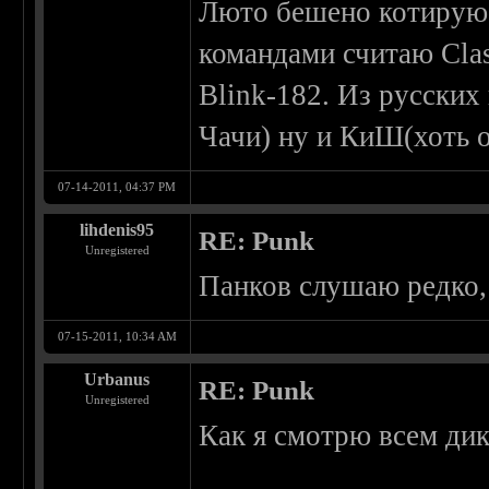
Люто бешено котирую 
командами считаю Сlas
Blink-182. Из русски
Чачи) ну и КиШ(хоть о
07-14-2011, 04:37 PM
lihdenis95
RE: Punk
Unregistered
Панков слушаю редко,
07-15-2011, 10:34 AM
Urbanus
RE: Punk
Unregistered
Как я смотрю всем дик