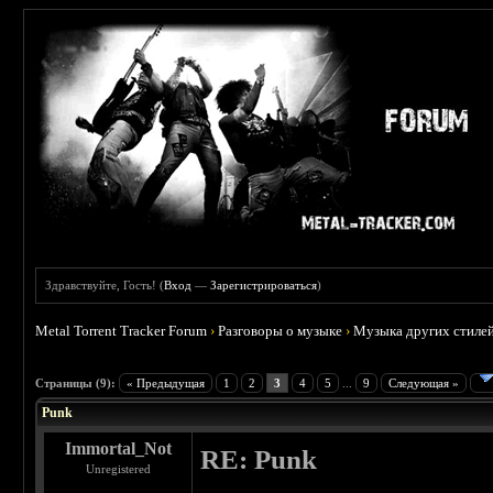
Здравствуйте, Гость! (
Вход
—
Зарегистрироваться
)
Metal Torrent Tracker Forum
›
Разговоры о музыке
›
Музыка других стиле
 3.71
Страницы (9):
« Предыдущая
1
2
3
4
5
...
9
Следующая »
Punk
Immortal_Not
RE: Punk
Unregistered