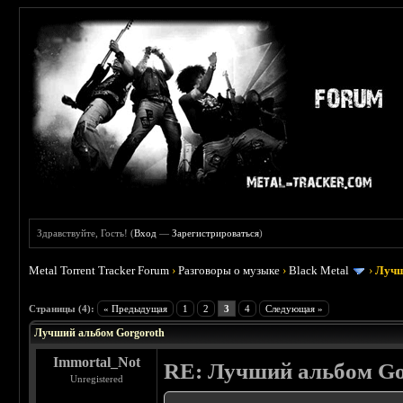
Здравствуйте, Гость! (
Вход
—
Зарегистрироваться
)
Metal Torrent Tracker Forum
›
Разговоры о музыке
›
Black Metal
›
Лучш
 5
Страницы (4):
« Предыдущая
1
2
3
4
Следующая »
Лучший альбом Gorgoroth
Immortal_Not
RE: Лучший альбом Go
Unregistered