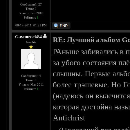
Сообщений: 27
Темы: 0
У нас с: Jan 2010
Рейтинг:
1
08-17-2011, 01:21 PM
Gavnorock84
RE: Лучший альбом Go
Newbie
РАньше забивались в п
за убого состояния пл
слышны. Первые альбо
Сообщений: 4
Темы: 0
более трэшевые. Но Го
У нас с: Mar 2011
Рейтинг:
1
(надеюсь он вылечится
которая достойна назы
Antichrist