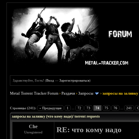
Здравствуйте, Гость! (
Вход
—
Зарегистрироваться
)
Metal Torrent Tracker Forum
›
Раздачи
›
Запросы
›
запросы на заливку 
: 3.45
Страницы (241):
« Предыдущая
1
...
72
73
74
75
76
...
241
С
запросы на заливку (что кому надо)/ torrent requests
Che
RE: что кому надо
Unregistered