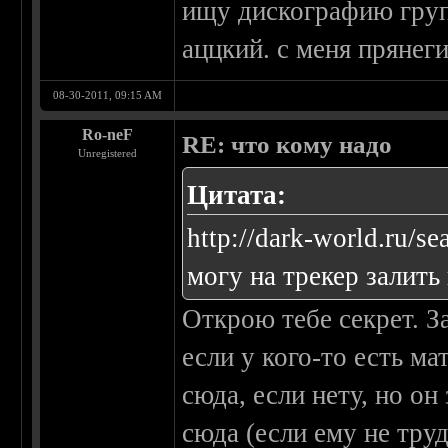
ищу дискографию групп
аццкий. с меня прянеги
08-30-2011, 09:15 AM
Ro-neF
RE: что кому надо
Unregistered
Цитата:
http://dark-world.ru/se
могу на трекер залить 
Открою тебе секрет. 
если у кого-то есть ма
сюда, если нету, но он 
сюда (если ему не тру