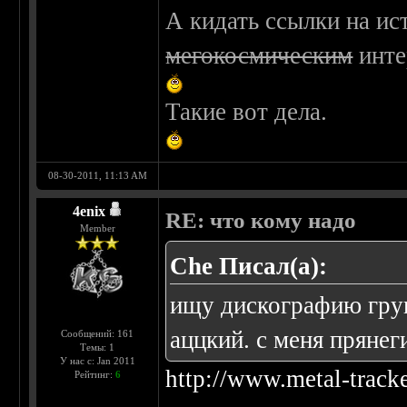
А кидать ссылки на ис
мегокосмическим
инте
Такие вот дела.
08-30-2011, 11:13 AM
4enix
RE: что кому надо
Member
Che Писал(а):
ищу дискографию групп
аццкий. с меня прянег
Сообщений: 161
Темы: 1
У нас с: Jan 2011
http://www.metal-track
Рейтинг:
6