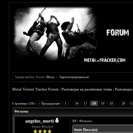
Здравствуйте, Гость! (
Вход
—
Зарегистрироваться
)
Metal Torrent Tracker Forum
›
Разговоры на различные темы
›
Разговоры
Голосов: 4 - Средняя оценка: 3.75
1
2
3
4
5
Страницы (28):
« Предыдущая
1
...
16
17
18
19
20
...
28
С
Фильмы
angelus_morti
RE: Фильмы
Senior Member
4enix Писал(а):