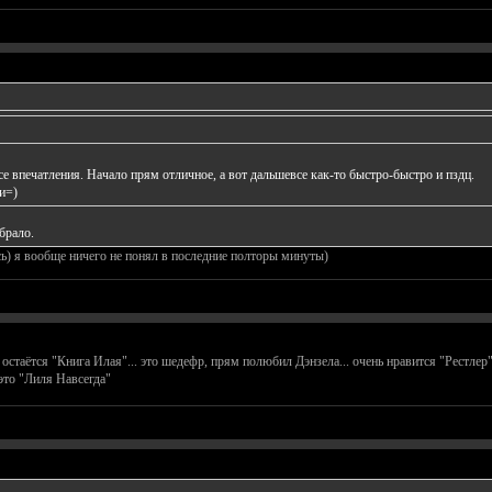
е впечатления. Начало прям отличное, а вот дальшевсе как-то быстро-быстро и пздц.
и=)
брало.
ись) я вообще ничего не понял в последние полторы минуты)
ётся "Книга Илая"... это шедефр, прям полюбил Дэнзела... очень нравится "Рестлер"
это "Лиля Навсегда"