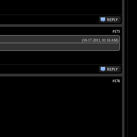
#175
(10-17-2011, 01:16 AM)
#176