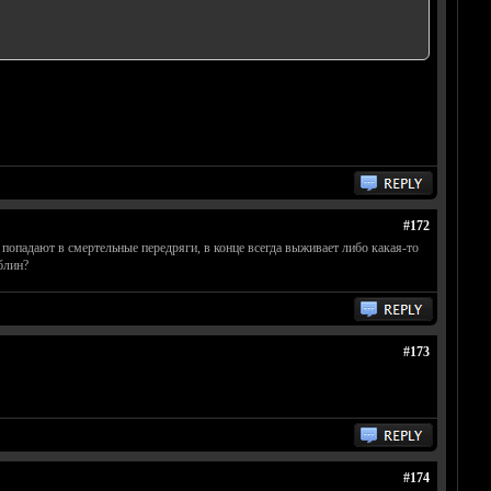
#172
попадают в смертельные передряги, в конце всегда выживает либо какая-то
блин?
#173
#174