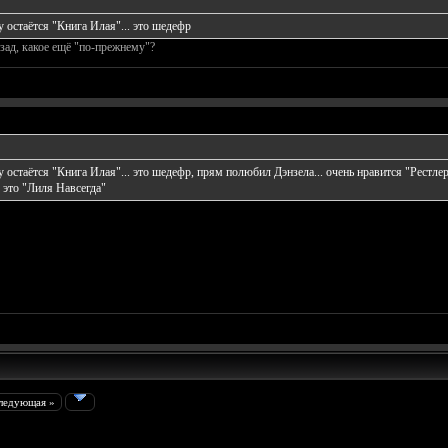
стаётся "Книга Илая"... это шедефр
зад, какое ещё "по-прежнему"?
аётся "Книга Илая"... это шедефр, прям полюбил Дэнзела... очень нравится "Рестлер
 это "Лиля Навсегда"
ледующая »