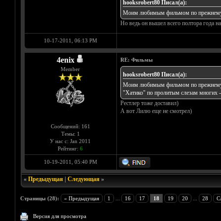
hooksrobert80 Писал(а):
Моим любимым фильмом по прежнему о
Но ведь он вышел всего полтора года на
10-17-2011, 06:13 PM
4enix
RE: Фильмы
Member
hooksrobert80 Писал(а):
Моим любимым фильмом по прежнему ост
"Хатико" по пролитым слезам многих -
Рестлер тоже доставил)
А вот Лилю еще не смотрел)
Сообщений: 161
Темы: 1
У нас с: Jan 2011
Рейтинг:
6
10-19-2011, 05:40 PM
«
Предыдущая
|
Следующая
»
Страницы (28):
« Предыдущая
1
...
16
17
18
19
20
...
28
С
Версия для просмотра