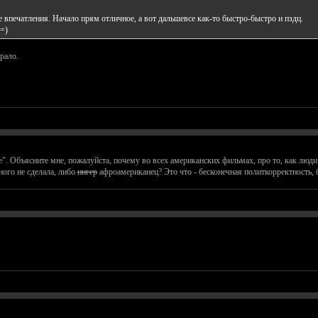
 впечатления. Начало прям отличное, а вот дальшевсе как-то быстро-быстро и пздц.
=)
рало.
. Объясните мне, пожалуйста, почему во всех американских фильмах, про то, как люди 
ного не сделала, либо
нигер
афроамериканец? Это что - бесконечная политкорректность, 