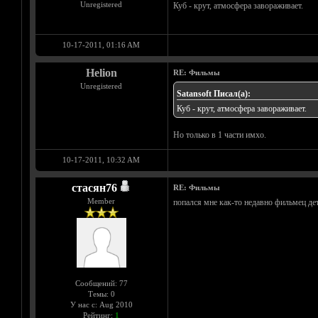
Unregistered
Куб - крут, атмосфера завораживает.
10-17-2011, 01:16 AM
Helion
RE: Фильмы
Unregistered
Satansoft Писал(а):
Куб - крут, атмосфера завораживает.
Но только в 1 части имхо.
10-17-2011, 10:32 AM
стасян76
RE: Фильмы
Member
попался мне как-то недавно фильмец де
Сообщений: 77
Темы: 0
У нас с: Aug 2010
Рейтинг:
1