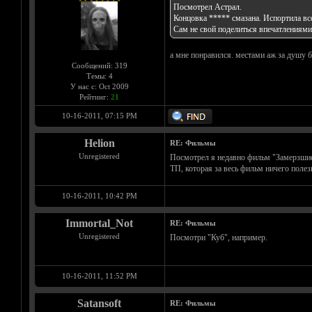
Посмотрел Астрал.
Концовка ***** смазана. Испортила все
Сам не свой поделиться впечатлениями
а мне понравился. местами аж за душу б
Сообщений: 319
Темы: 4
У нас с: Oct 2009
Рейтинг:
21
10-16-2011, 07:15 PM
Helion
RE: Фильмы
Unregistered
Посмотрел я недавно фильм "Замерзшие"
ТП, которая за весь фильм ничего полез
10-16-2011, 10:42 PM
Immortal_Not
RE: Фильмы
Unregistered
Посмотри "Куб", например.
10-16-2011, 11:52 PM
Satansoft
RE: Фильмы