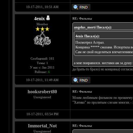
10-17-2011, 10:51 AM
4enix
RE: Фильмы
Member
angelus_morti Писал(а):
4enix Писал(а):
Посмотрел Астрал.
Концовка ***** смазана. Испортила вс
Сам не свой поделиться впечатлениям
Сообщений: 161
а мне понравился. местами аж за душу 
Темы: 1
У нас с: Jan 2011
да брать-то брало) но концовка) соглас
Рейтинг:
6
10-17-2011, 11:49 AM
hooksrobert80
RE: Фильмы
Unregistered
Моим любимым фильмом по прежнему оста
"Хатико" по пролитым слезам многих - 
10-17-2011, 03:54 PM
Immortal_Not
RE: Фильмы
Unregistered