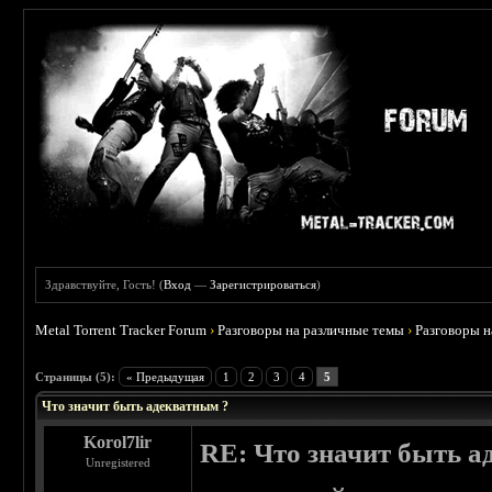
Здравствуйте, Гость! (
Вход
—
Зарегистрироваться
)
Metal Torrent Tracker Forum
›
Разговоры на различные темы
›
Разговоры 
 0
Страницы (5):
« Предыдущая
1
2
3
4
5
Что значит быть адекватным ?
Korol7lir
RE: Что значит быть а
Unregistered