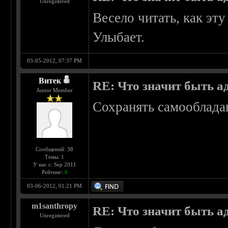
Unregistered
Весело читать, как э
Улыбает.
03-05-2012, 07:37 PM
Витек
RE: Что значит быть а
Junior Member
Сохранять самообладан
Сообщений: 38
Темы: 1
У нас с: Sep 2011
Рейтинг:
6
03-06-2012, 01:21 PM
m1santhropy
RE: Что значит быть а
Unregistered