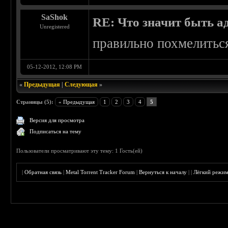
SaShok
RE: Что значит быть а
Unregistered
правильно похмелитьс
05-12-2012, 12:08 PM
«
Предыдущая
|
Следующая
»
Страницы (5):
« Предыдущая
1
2
3
4
5
Версия для просмотра
Подписаться на тему
Пользователи просматривают эту тему: 1 Гость(ей)
|
Обратная связь
|
Metal Torrent Tracker Forum
|
Вернуться к началу
|
|
Лёгкий режи