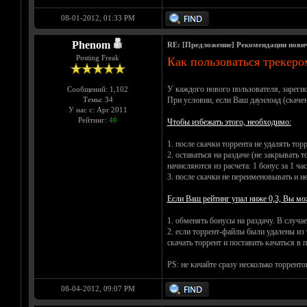
08-01-2012, 01:33 PM
Phenom
RE: [Предложение] Рекомендации нови
Posting Freak
Как пользоваться трекеро
У каждого нового пользователя, зареги
Сообщений: 1,102
Темы: 34
При условии, если Ваш даунлоад (скаченн
У нас с: Apr 2011
Рейтинг:
40
Чтобы избежать этого, необходимо:
1. после скачки торрента не удалять тор
2. оставаться на раздаче (не закрывать
начисляются из расчета: 1 бонус за 1 час
3. после скачки не переименовывать и н
Если Ваш рейтинг упал ниже 0,3, Вы мо
1. обменять бонусы на раздачу. В случа
2. если торрент-файлы были удалены из 
скачать торрент и поставить качаться в 
PS: не качайте сразу несколько торрент
08-04-2012, 09:07 PM