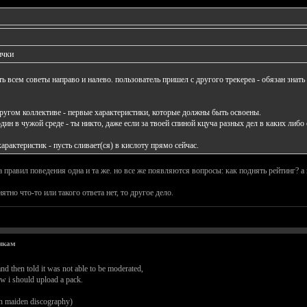
ички
ть всем советы направо и налево. пользователь пришел с другого трекереа - обязан знат
другом коллективе - первые характеристики, которые должны быть освоены.
дин в чужой среде - ты никто, даже если за твоей спиной кцуча разных дел в каких либо с
характеристик - пусть сливает(ся) в кислоту прямо сейчас.
ма правил поведения одна и та же. но все же появляются вопросы: как поднять рейтинг? а 
нятно что-то или такого ответа нет, то другое дело.
чкам
nd then told it was not able to be moderated,
w i should upload a pack.
ron maiden discography)