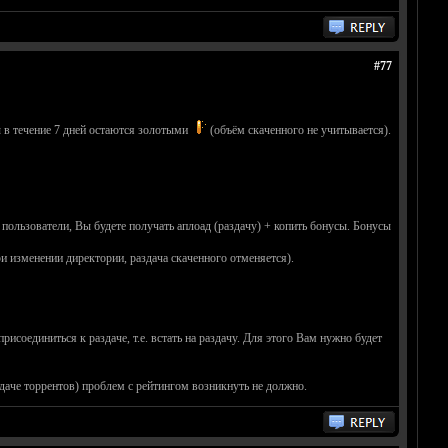
#77
ы в течение 7 дней остаются золотыми
(объём скаченного не учитывается).
 пользователи, Вы будете получать аплоад (раздачу) + копить бонусы. Бонусы
ри изменении директории, раздача скаченного отменяется).
исоединиться к раздаче, т.е. встать на раздачу. Для этого Вам нужно будет
здаче торрентов) проблем с рейтингом возникнуть не должно.