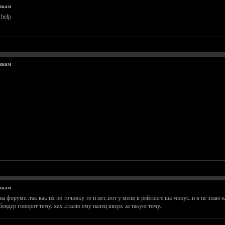
чкам
help
чкам
чкам
 форуме..так как их по точняку то и нет..вот у меня в рейтинге ща минус..и я не знаю к
 бендер говорит тему..хех..сталю ему палец вверх за такую тему..