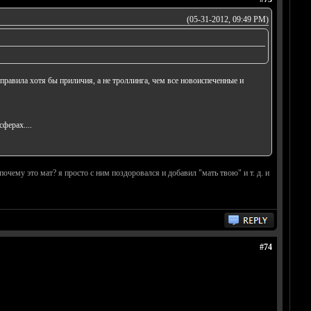
(05-31-2012, 09:49 PM)
ь правила хотя бы приличия, а не троллинга, чем все новоиспеченные и
ферах....
почему это мат? я просто с ним поздоровался и добавил "мать твою" и т. д. и
#74