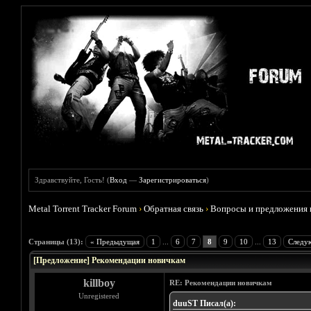
Здравствуйте, Гость! (
Вход
—
Зарегистрироваться
)
Metal Torrent Tracker Forum
›
Обратная связь
›
Вопросы и предложения 
Голосов: 4 - Средняя оценка: 2.5
1
2
3
4
5
Страницы (13):
« Предыдущая
1
...
6
7
8
9
10
...
13
Следу
[Предложение] Рекомендации новичкам
killboy
RE: Рекомендации новичкам
Unregistered
duuST Писал(а):