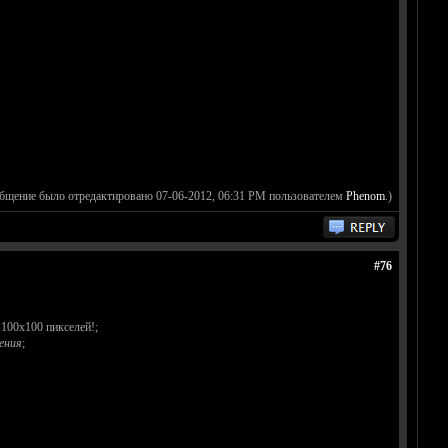
общение было отредактировано 07-06-2012, 06:31 PM пользователем
Phenom
.)
#76
100х100 пикселей!;
ения
;