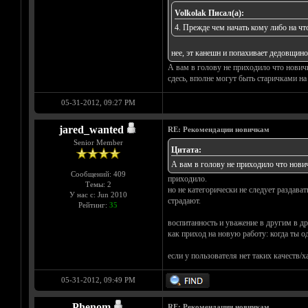
Volkolak Писал(а):
4. Прежде чем начать кому либо на чт
нее, эт канешн и попахивает дедовщино
А вам в голову не приходило что нович
сдесь, вполне могут быть старичками на 
05-31-2012, 09:27 PM
jared_wanted
RE: Рекомендации новичкам
Senior Member
Цитата:
А вам в голову не приходило что нови
Сообщений: 409
приходило.
Темы: 2
но не категорически не следует раздават
У нас с: Jun 2010
страдают.
Рейтинг:
35
воспитанность и уважение в другим в д
как приход на новую работу: когда ты од
если у пользователя нет таких качеств/х
05-31-2012, 09:49 PM
Phenom
RE: Рекомендации новичкам