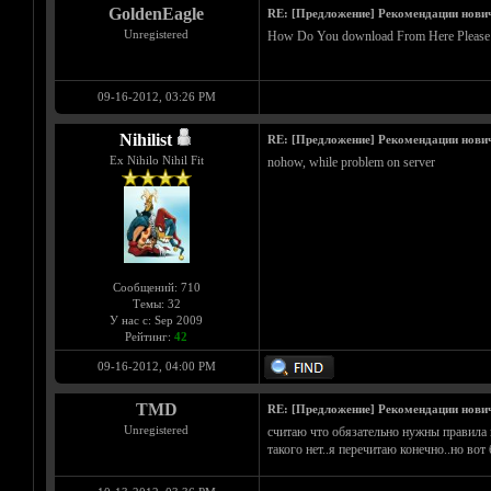
GoldenEagle
RE: [Предложение] Рекомендации нови
Unregistered
How Do You download From Here Please 
09-16-2012, 03:26 PM
Nihilist
RE: [Предложение] Рекомендации нови
Ex Nihilo Nihil Fit
nohow, while problem on server
Сообщений: 710
Темы: 32
У нас с: Sep 2009
Рейтинг:
42
09-16-2012, 04:00 PM
TMD
RE: [Предложение] Рекомендации нови
Unregistered
считаю что обязательно нужны правила на
такого нет..я перечитаю конечно..но вот