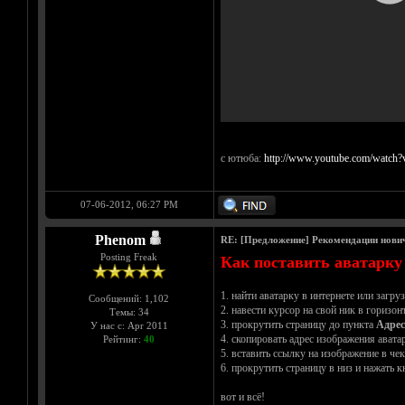
с ютюба:
http://www.youtube.com/watch
07-06-2012, 06:27 PM
Phenom
RE: [Предложение] Рекомендации нови
Posting Freak
Как поставить аватарку
1. найти аватарку в интернете или загру
Сообщений: 1,102
2. навести курсор на свой ник в горизо
Темы: 34
3. прокрутить страницу до пункта
Адрес
У нас с: Apr 2011
4. скопировать адрес изображения авата
Рейтинг:
40
5. вставить ссылку на изображение в ч
6. прокрутить страницу в низ и нажать 
вот и всё!