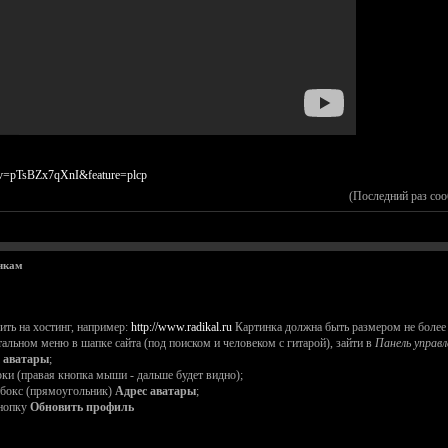
?v=pTsBZx7qXnI&feature=plcp
(Последний раз со
чкам
зить на хостинг, например:
http://www.radikal.ru
Картинка должна быть размером не более 
нтальном меню в шапке сайта (под поиском и человеком с гитарой), зайти в
Панель управл
 аватары
;
рки (правая кнопка мыши - дальше будет видно);
екбокс (прямоугольник)
Адрес аватары
;
кнопку
Обновить профиль