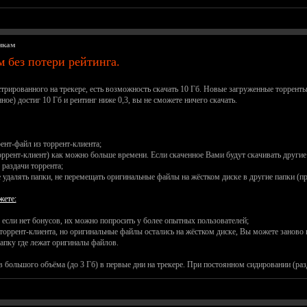
чкам
м без потери рейтинга.
стрированного на трекере, есть возможность скачать 10 Гб. Новые загруженные торрент
ое) достиг 10 Гб и реитинг ниже 0,3, вы не сможете ничего скачать.
рент-файл из торрент-клиента;
 торрент-клиент) как можно больше времени. Если скаченное Вами будут скачивать другие
 раздачи торрента;
е удалять папки, не перемещать оригинальные файлы на жёстком диске в другие папки (п
жете:
е если нет бонусов, их можно попросить у более опытных пользователей;
торрент-клиента, но оригинальные файлы остались на жёстком диске, Вы можете заново пр
папку где лежат оригиналы файлов.
ов большого объёма (до 3 Гб) в первые дни на трекере. При постоянном сидировании (ра