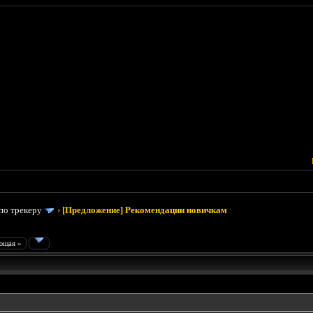
по трекеру
›
[Предложение] Рекомендации новичкам
ющая »