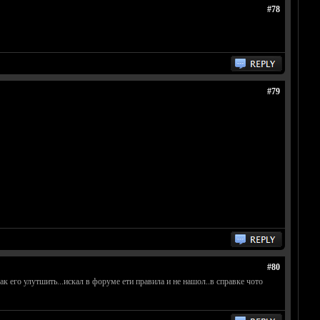
#78
#79
#80
ак его улутшить...искал в форуме ети правила и не нашол..в справке чото