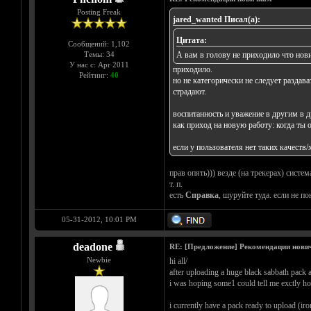
Posting Freak
jared_wanted Писал(а):
Цитата:
Сообщений: 1,102
Темы: 34
А вам в голову не приходило что нов
У нас с: Apr 2011
приходило.
Рейтинг:
40
но не категорически не следует раздава
страдают.
воспитанность и уважение в другим в 
как приход на новую работу: когда ты о
если у пользователя нет таких качеств/
прав опять))) везде (на трекерах) систе
т. п.
есть
Справка
, шуруйте туда. если не по
05-31-2012, 10:01 PM
deadone
RE: [Предложение] Рекомендации нови
Newbie
hi all/
after uploading a huge black sabbath pack a
i was hoping some1 could tell me exctly ho
i currently have a pack ready to upload (i