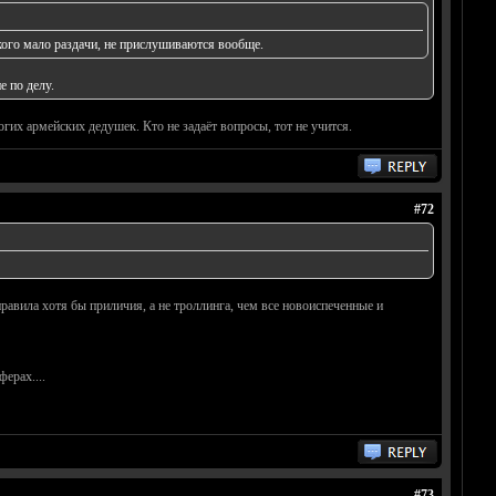
 кого мало раздачи, не прислушиваются вообще.
е по делу.
огих армейских дедушек. Кто не задаёт вопросы, тот не учится.
#72
 правила хотя бы приличия, а не троллинга, чем все новоиспеченные и
ерах....
#73