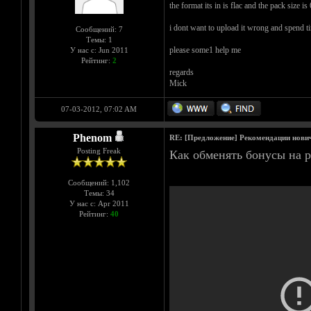
the format its in is flac and the pack size is
i dont want to upload it wrong and spend ti
Сообщений: 7
Темы: 1
please some1 help me
У нас с: Jun 2011
Рейтинг:
2
regards
Mick
07-03-2012, 07:02 AM
Phenom
RE: [Предложение] Рекомендации нови
Posting Freak
Как обменять бонусы на р
Сообщений: 1,102
Темы: 34
У нас с: Apr 2011
Рейтинг:
40