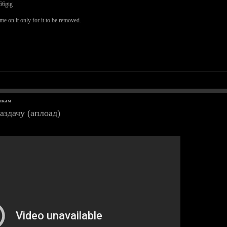
 66gig
me on it only for it to be removed.
чкам
аздачу (аплоад)