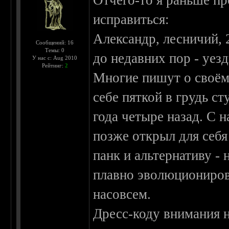
Отчего-то я раньше п
исправиться:
Александр, лесничий, 
Сообщений: 16
Темы: 0
до недавних пор - уез
У нас с: Aug 2010
Рейтинг:
2
Многие пишут о своём 
себе пяткой в грудь с
года четыре назад. С 
позже открыл для себя
панк и альтернативу -
плавно эволюциониров
насовсем.
Дресс-коду внимания 