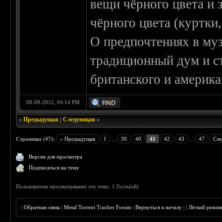
вещи чёрного цвета и 
чёрного цвета (куртки
О предпочтениях в муз
традиционный дум и с
британского и америк
08-08-2012, 04:14 PM
«
Предыдущая
|
Следующая
»
Страницы (47):
« Предыдущая
1
...
39
40
41
42
43
...
47
Сле
Версия для просмотра
Подписаться на тему
Пользователи просматривают эту тему: 1 Гость(ей)
|
Обратная связь
|
Metal Torrent Tracker Forum
|
Вернуться к началу
|
|
Лёгкий режи