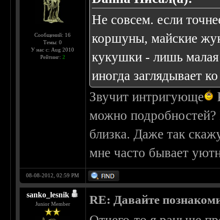
Не совсем. если точнее
коршуны, майские жук
Сообщений: 16
Темы: 0
У нас с: Aug 2010
кукушки - лишь малая
Рейтинг:
2
иногда заглядывает ко
Звучит интригующе
можно подробностей? П
близка. Даже так скаж
мне часто бывает уютн
08-08-2012, 02:59 PM
sanko_lesnik
RE: Давайте познаком
Junior Member