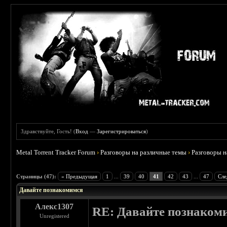
Здравствуйте, Гость! (
Вход
—
Зарегистрироваться
)
Metal Torrent Tracker Forum
›
Разговоры на различные темы
›
Разговоры 
 4.6
Страницы (47):
« Предыдущая
1
...
39
40
41
42
43
...
47
Сле
Давайте познакомимся
Алекс1307
RE: Давайте познаком
Unregistered