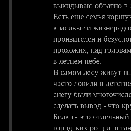
выкидываю обратно в л
Есть еще семья коршун
красивые и жизнерадос
пронзителен и безусло
прохожих, над голова
в летнем небе.
В самом лесу живут я
часто ловили в детстве
снегу были многочисл
сделать вывод - что к
Белки - это отдельный
городских рощ и оста