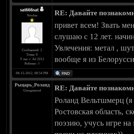
sat666sat
RE: Давайте познаком
Newbie
привет всем! Звать ме
слушаю с 12 лет. начин
Увлечения: метал , шу
Сообщений: 2
Темы: 0
вообще я из Белорусси
У нас с: Jul 2012
Рейтинг:
0
08-15-2012, 08:54 PM
Рыцарь_Роланд
RE: Давайте познаком
Unregistered
Роланд Вельтшмерц (я
Ростовская область, с
поэзию, учусь игре на