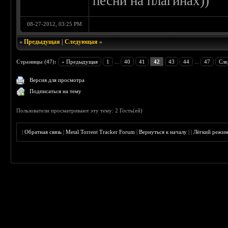
песни на плагинах))
08-27-2012, 03:25 PM
«
Предыдущая
|
Следующая
»
Страницы (47):
« Предыдущая
1
...
40
41
42
43
44
...
47
Сле
Версия для просмотра
Подписаться на тему
Пользователи просматривают эту тему: 2 Гость(ей)
|
Обратная связь
|
Metal Torrent Tracker Forum
|
Вернуться к началу
|
|
Лёгкий режи