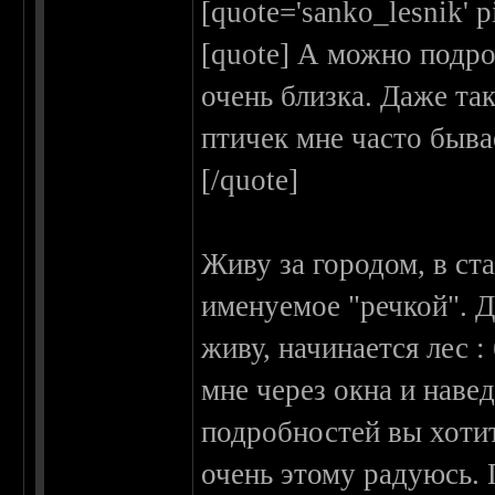
[quote='sanko_lesnik' 
[quote] А можно подро
очень близка. Даже та
птичек мне часто быва
[/quote]
Живу за городом, в ст
именуемое "речкой". Д
живу, начинается лес :
мне через окна и наве
подробностей вы хотит
очень этому радуюсь.