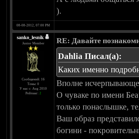
).
08-08-2012, 07:00 PM
sanko_lesnik
RE: Давайте познаком
Junior Member
Dahlia Писал(а):
Каких именно подробн
Сообщений: 16
Вполне исчерпывающе
Темы: 0
У нас с: Aug 2010
О чуваке по имени Беа
Рейтинг:
2
только понаслышке, те
Ваш образ представился
богини - покровительн