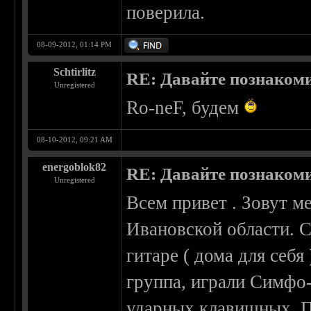
поверила.
08-09-2012, 01:14 PM
Schtirlitz
RE: Давайте познаком
Unregistered
Ro-neF, будем
08-10-2012, 09:21 AM
energoblok82
RE: Давайте познаком
Unregistered
Всем привет . Зовут м
Ивановской области. 
гитаре ( дома для себя 
группа, играли Симфо-
ударных,клавишных. Пр