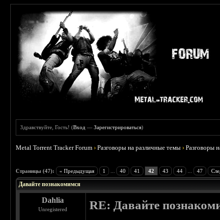
Здравствуйте, Гость! (
Вход
—
Зарегистрироваться
)
Metal Torrent Tracker Forum
›
Разговоры на различные темы
›
Разговоры 
 4.6
Страницы (47):
« Предыдущая
1
...
40
41
42
43
44
...
47
Сле
Давайте познакомимся
Dahlia
RE: Давайте познаком
Unregistered