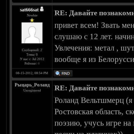
sat666sat
RE: Давайте познаком
Newbie
привет всем! Звать ме
слушаю с 12 лет. начин
Увлечения: метал , шу
Сообщений: 2
Темы: 0
вообще я из Белорусси
У нас с: Jul 2012
Рейтинг:
0
08-15-2012, 08:54 PM
Рыцарь_Роланд
RE: Давайте познаком
Unregistered
Роланд Вельтшмерц (я
Ростовская область, с
поэзию, учусь игре на