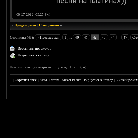
песни на плагинах))
08-27-2012, 03:25 PM
«
Предыдущая
|
Следующая
»
Страницы (47):
« Предыдущая
1
...
40
41
42
43
44
...
47
Сле
Версия для просмотра
Подписаться на тему
Пользователи просматривают эту тему: 1 Гость(ей)
|
Обратная связь
|
Metal Torrent Tracker Forum
|
Вернуться к началу
|
|
Лёгкий режи