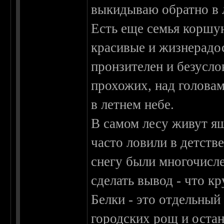
выкидываю обратно в л
Есть еще семья коршун
красивые и жизнерадос
пронзителен и безусло
прохожих, над голова
в летнем небе.
В самом лесу живут я
часто ловили в детстве
снегу были многочисл
сделать вывод - что к
Белки - это отдельный
городских рощ и оста