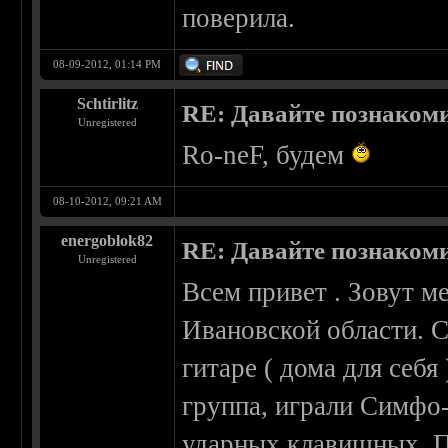
поверила.
08-09-2012, 01:14 PM
Schtirlitz
RE: Давайте познаком
Unregistered
Ro-neF, будем
08-10-2012, 09:21 AM
energoblok82
RE: Давайте познаком
Unregistered
Всем привет . Зовут м
Ивановской области. 
гитаре ( дома для себя 
группа, играли Симфо-
ударных,клавишных. Пр