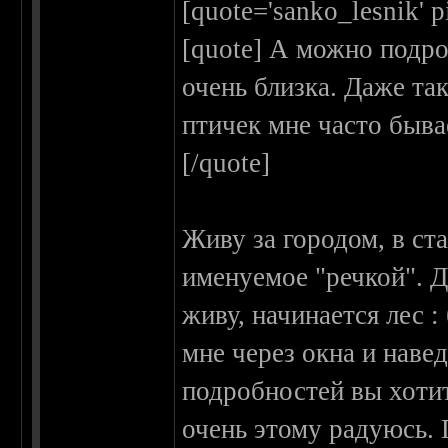
[quote='sanko_lesnik' 
[quote] А можно подро
очень близка. Даже та
птичек мне часто быва
[/quote]
Живу за городом, в ст
именуемое "речкой". Д
живу, начинается лес :
мне через окна и наве
подробностей вы хотит
очень этому радуюсь.