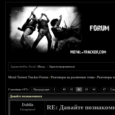
Здравствуйте, Гость! (
Вход
—
Зарегистрироваться
)
Metal Torrent Tracker Forum
›
Разговоры на различные темы
›
Разговоры 
 4.6
Страницы (47):
« Предыдущая
1
...
40
41
42
43
44
...
47
Сле
Давайте познакомимся
Dahlia
RE: Давайте познаком
Unregistered