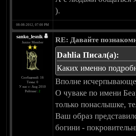
).
08-08-2012, 07:00 PM
sanko_lesnik
RE: Давайте познаком
Junior Member
Dahlia Писал(а):
Каких именно подробн
Сообщений: 16
Вполне исчерпывающе
Темы: 0
У нас с: Aug 2010
О чуваке по имени Беа
Рейтинг:
2
только понаслышке, те
Ваш образ представился
богини - покровительн