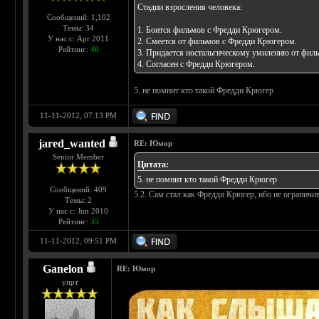
Стадии взросления человека:
Сообщений: 1,102
Темы: 34
1. Боится фильмов с Фредди Крюгером.
У нас с: Apr 2011
2. Смеется от фильмов с Фредди Крюгером.
Рейтинг:
40
3. Придается ностальгическому умилению от фил
4. Согласен с Фредди Крюгером.
5. не помнит кто такой Фредди Крюгер
11-11-2012, 07:13 PM
jared_wanted
RE: Юмор
Senior Member
Цитата:
5. не помнит кто такой Фредди Крюгер
Сообщений: 409
5.2. Сам стал как Фредди Крюгер, ибо не ограничив
Темы: 2
У нас с: Jun 2010
Рейтинг:
35
11-11-2012, 09:51 PM
Ganelon
RE: Юмор
упрт