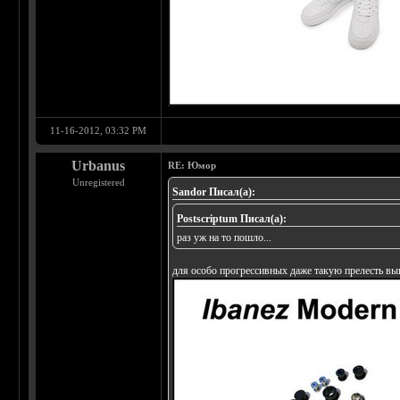
11-16-2012, 03:32 PM
Urbanus
RE: Юмор
Unregistered
Sandor Писал(а):
Postscriptum Писал(а):
раз уж на то пошло...
для особо прогрессивных даже такую прелесть вы