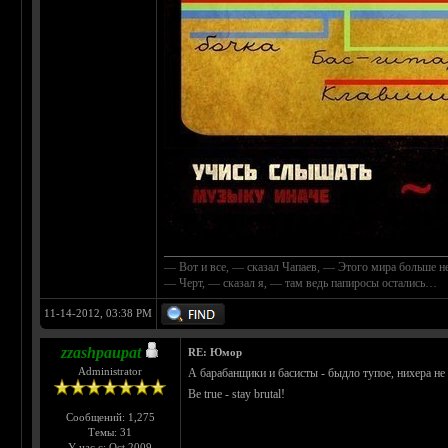
_______________________________________________
— Вот и все, — сказал Чапаев, — Этого мира больше не
— Черт, — сказал я, — там ведь папиросы остались…
11-14-2012, 03:38 PM
zzashpaupat
RE: Юмор
Administrator
А барабанщики и басисты - быдло тупое, нихера не
Be true - stay brutal!
Сообщений: 1,275
Темы: 31
У нас с: Oct 2009