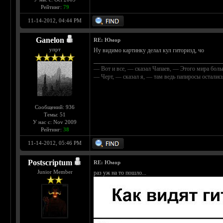
Рейтинг:
79
11-14-2012, 04:44 PM
Ganelon
RE: Юмор
упрт
Ну видимо картинку делал кул гиторизд, чо
___________________________________________
— Вот и все, — сказал Чапаев, — Этого мира боль
— Черт, — сказал я, — там ведь папиросы остали
Сообщений: 936
Темы: 51
У нас с: Nov 2009
Рейтинг:
38
11-14-2012, 05:46 PM
Postscriptum
RE: Юмор
Junior Member
раз уж на то пошло...