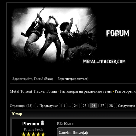
Здравствуйте, Гость! (
Вход
—
Зарегистрироваться
)
Metal Torrent Tracker Forum
›
Разговоры на различные темы
›
Разговоры 
 4.57
Страницы (28):
« Предыдущая
1
...
24
25
26
27
28
Следующая 
Юмор
Phenom
RE: Юмор
Posting Freak
Ganelon Писал(а):