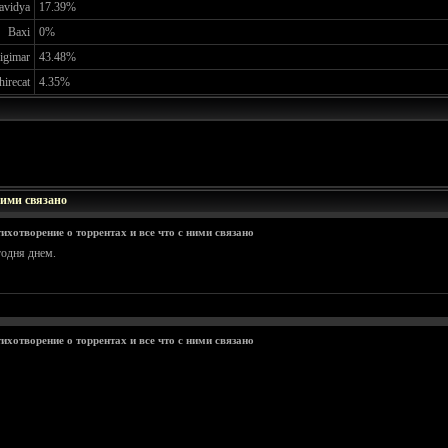
avidya
17.39%
Baxi
0%
igimar
43.48%
hirecat
4.35%
ними связано
ихотворение о торрентах и все что с ними связано
годня днем.
ихотворение о торрентах и все что с ними связано