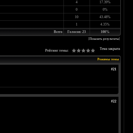
4
17.39%
0
0%
10
43.48%
1
4.35%
Всего
Голосов: 23
100%
[
Показать результаты
]
Тема закрыта
Рейтинг темы:
Режимы темы
#21
#22