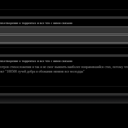
ихотворение о торрентах и все что с ними связано
ихотворение о торрентах и все что с ними связано
этров стихосложения и так и не смог выявить наиболее понравившийся стих, потому чт
ункт "100500 лучей добра и обожания няняня все молодцы"