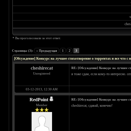
s
ches
* Вы проголосовали за этот ответ.
Голосов: 0 - Средняя оценка: 0
1
2
3
4
5
Страницы (3):
« Предыдущая
1
2
3
[Обсуждение] Конкурс на лучшее стихотворение о торрентах и все что с 
cheshirecat
RE: [Обсуждение] Конкурс на лучшее ст
Unregistered
я тоже сдам, если кому-то интересно. се
03-12-2013, 12:30 AM
RedPoint
RE: [Обсуждение] Конкурс на лучшее ст
Member
cheshirecat, сдавай, конечно!