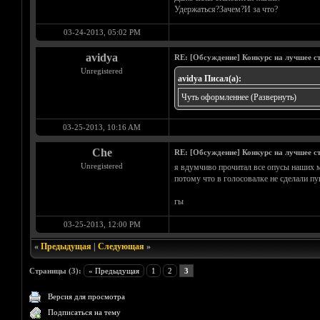
Удержаться?Зачем?И за что?
03-24-2013, 05:02 PM
avidya
RE: [Обсуждение] Конкурс на лучшее ст
Unregistered
avidya Писал(а):
Чуть оформленнее
(Развернуть)
03-25-2013, 10:16 AM
Che
RE: [Обсуждение] Конкурс на лучшее ст
Unregistered
я вдумчиво прочитал все опусы наших м
потому что в голосовалке не сделали п
гы
03-25-2013, 12:00 PM
«
Предыдущая
|
Следующая
»
Страницы (3):
« Предыдущая
1
2
3
Версия для просмотра
Подписаться на тему