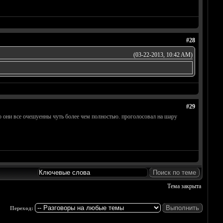
#28
(03-22-2013, 10:42 AM)
#29
о они все очешуенны чуть более чем полностью. проголосовал на шару
Тема закрыта
Переход: