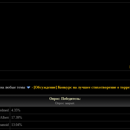
 на любые темы
›
[Обсуждение] Конкурс на лучшее стихотворение о торрен
Опрос: Победитель:
Опрос закрыт.
edmed
4.35%
Albert
17.39%
manoid
13.04%