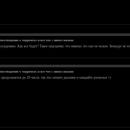
ихотворение о торрентах и все что с ними связано
бсуждениях. Как все будет? Такое ощущение, что никому это уже не нужно. Конкурс не о
ихотворение о торрентах и все что с ними связано
с продолжается до 20 числа. так что затаите дыхание и ожидайте развязки =)