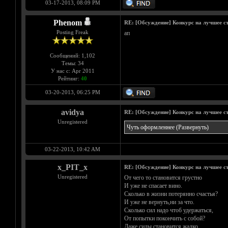
03-17-2013, 08:09 PM
Phenom
RE: [Обсуждение] Конкурс на лучшее ст
Posting Freak
ап
Сообщений: 1,102
Темы: 34
У нас с: Apr 2011
Рейтинг:
40
03-20-2013, 06:25 PM
avidya
RE: [Обсуждение] Конкурс на лучшее ст
Unregistered
Чуть оформленнее
(Развернуть)
03-22-2013, 10:42 AM
x_PIT_x
RE: [Обсуждение] Конкурс на лучшее ст
Unregistered
От чего то становится грустно
И уже не спасает вино.
Сколько в жизни потерянно счастья?
И уже не вернуть,ни за что.
Сколько сил надо чтоб удержаться,
От попытки покончить с собой?
Даже силы становится жалко.