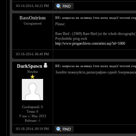
03-14-2014, 04:22 PM
BassOnirism
RE: запросы на заливку (что кому надо)/ torrent req
Unregistered
Please:
Rare Bird - (1969) Rare Bird (or the whole discography
Psychedelic prog rock
http://www.progarchives.com/artist.asp?id=1060
03-16-2014, 06:40 PM
DarkSpawn
RE: запросы на заливку (что кому надо)/ torrent req
Newbie
Залейте пожалуйста дискографию одной Американско
Сообщений: 9
Темы: 0
У нас с: May 2013
Рейтинг:
0
03-18-2014, 09:19 PM