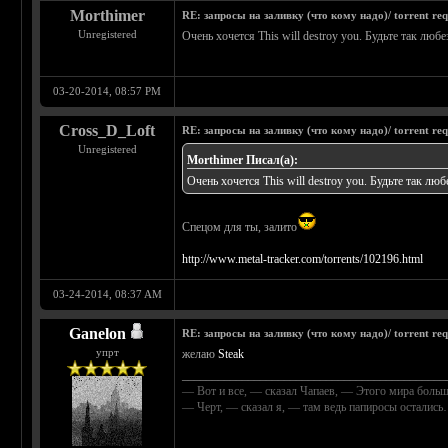
Morthimer
RE: запросы на заливку (что кому надо)/ torrent req
Unregistered
Очень хочется This will destroy you. Будьте так лю
03-20-2014, 08:57 PM
Cross_D_Loft
RE: запросы на заливку (что кому надо)/ torrent req
Unregistered
Morthimer Писал(а):
Очень хочется This will destroy you. Будьте так л
Спецом для ты, залито
http://www.metal-tracker.com/torrents/102196.html
03-24-2014, 08:37 AM
Ganelon
RE: запросы на заливку (что кому надо)/ torrent req
упрт
желаю
Steak
____________________________________________
— Вот и все, — сказал Чапаев, — Этого мира больш
— Черт, — сказал я, — там ведь папиросы осталис