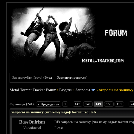
Здравствуйте, Гость! (
Вход
—
Зарегистрироваться
)
Metal Torrent Tracker Forum
›
Раздачи
›
Запросы
›
запросы на заливку 
: 3.45
Страницы (241):
« Предыдущая
1
...
147
148
149
150
151
...
2
запросы на заливку (что кому надо)/ torrent requests
BassOnirism
RE: запросы на заливку (что кому надо)/ torrent req
Unregistered
Please: