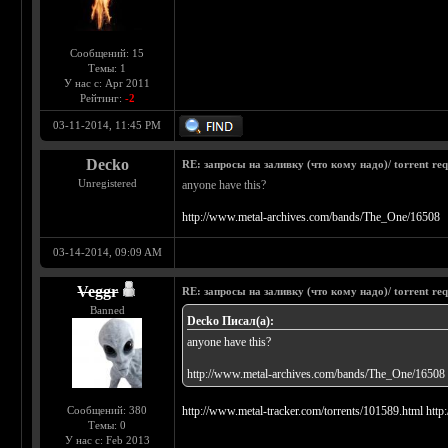
Сообщений: 15
Темы: 1
У нас с: Apr 2011
Рейтинг:
-2
03-11-2014, 11:45 PM
Decko
RE: запросы на заливку (что кому надо)/ torrent req
Unregistered
anyone have this?
http://www.metal-archives.com/bands/The_One/16508
03-14-2014, 09:09 AM
Veggr
RE: запросы на заливку (что кому надо)/ torrent req
Banned
Decko Писал(а):
anyone have this?
http://www.metal-archives.com/bands/The_One/16508
Сообщений: 380
http://www.metal-tracker.com/torrents/101589.html
http
Темы: 0
У нас с: Feb 2013