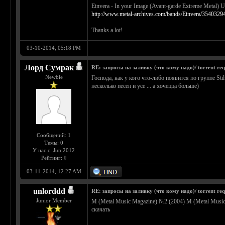
Einvera - In your Image (Avant-garde Extreme Metal)
http://www.metal-archives.com/bands/Einvera/3540329
Thanks a lot!
03-10-2014, 05:18 PM
Лорд Сумрак
RE: запросы на заливку (что кому надо)/ torrent req
Newbie
Господа, как у кого что-либо появится по группе Sti
несколько песен и усе ... а хочецца больше)
Сообщений: 1
Темы: 0
У нас с: Jun 2012
Рейтинг:
0
03-11-2014, 12:27 AM
unlorddd
RE: запросы на заливку (что кому надо)/ torrent req
Junior Member
М (Metal Music Magazine) №2 (2004) М (Metal Musi
скачать