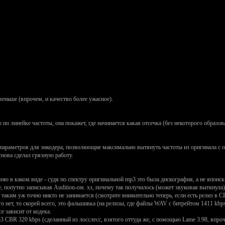
меньше (впрочем, и качество более ужасное).
 по линейке частоты, она покажет, где начинается какая отсечка (без некоторого образ
 параметров для энкодера, позволяющие максимально вытянуть частоты из оригинала с о
снова сделал грязную работу.
мню в каком виде - судя по спектру оригинальной mp3 это была дискография, а не японск
е, попутно записывая Audition-ом. хз, почему так получилось (может звуковая вытянула) -
 таким уж точно никто не занимается (смотрите внимательно теперь, если есть релиз
 его нет, то скорей всего, это фальшивка (на релизы, где файлы WAV с битрейтом 1411 kb
се зависит от кодека.
3 CBR 320 kbps (сделанный из лосслесс, взятого оттуда же, с помощью Lame 3.98, впро