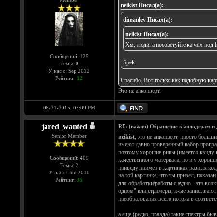
Member
neikist Писал(а):
dimanlev Писал(а):
neikist Писал(а):
Хм, люди, а посоветуйте ка чем под 
Сообщений: 129
Spek
Темы: 0
У нас с: Sep 2012
Рейтинг:
12
Спасибо. Вот только как подобную карт
Это не апконверт.
06-21-2015, 05:09 PM
jared_wanted
RE: (важно) Обращение к аплодерам и
Senior Member
neikist
, это не апконверт. просто боль
имеют давно проверенный набор програм
поэтому хорошие рипы (имеется ввиду нас
Сообщений: 409
качественного материала, но и у хороши
Темы: 2
приведу пример в картинках разных коде
У нас с: Jun 2010
на той картинке, что ты привел, показ
Рейтинг:
35
для обработки\работы с аудио - это вся
одном" или стримеры, к-ые записывают п
преобразования всего потока в соответ
а еще (редко, правда) такие спектры бы