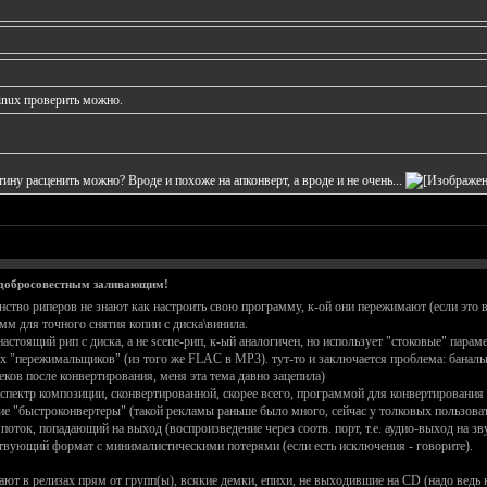
linux проверить можно.
ину расценить можно? Вроде и похоже на апконверт, а вроде и не очень...
 добросовестным заливающим!
шинство риперов не знают как настроить свою программу, к-ой они пережимают (если это
м для точного снятия копии с диска\винила.
тоящий рип с диска, а не scene-рип, к-ый аналогичен, но использует "стоковые" параметр
х "пережимальщиков" (из того же FLAC в MP3). тут-то и заключается проблема: банально
ков после конвертирования, меня эта тема давно зацепила)
ан спектр композиции, сконвертированной, скорее всего, программой для конвертирован
кие "быстроконвертеры" (такой рекламы раньше было много, сейчас у толковых пользоват
оток, попадающий на выход (воспроизведение через соотв. порт, т.е. аудио-выход на зв
ствующий формат с минималистическими потерями (если есть исключения - говорите).
вают в релизах прям от групп(ы), всякие демки, епихи, не выходившие на CD (надо ведь 