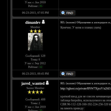
У нас с: Jun 2010
Рейтинг:
35
06-23-2015, 07:05 PM
dimanlev
RE: (важно) Обращение к аплодерам и
Member
Конечно. У меня в планах спать)
Сообщений: 129
Темы: 0
У нас с: Sep 2012
Рейтинг:
12
06-23-2015, 09:45 PM
jared_wanted
RE: (важно) Обращение к аплодерам и
Senior Member
http://rghost.ru/private/8NW7XjsxV/a2fd3
краткий ввод для не совсем начинающих
Сообщений: 409
таблица битрейта, используемого на это
Темы: 2
CBR 96-112-128-160-192-224-256-320 kbp
У нас с: Jun 2010
на память приведу:
Рейтинг:
35