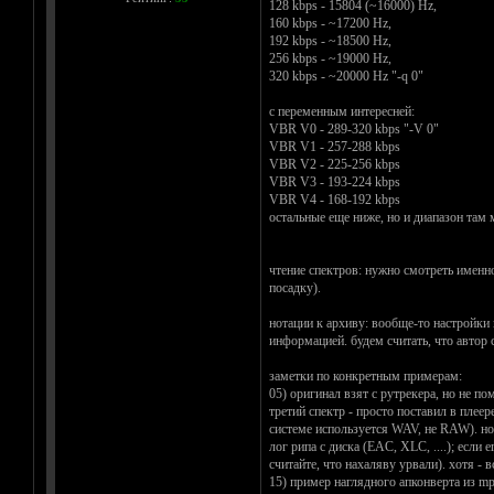
128 kbps - 15804 (~16000) Hz,
160 kbps - ~17200 Hz,
192 kbps - ~18500 Hz,
256 kbps - ~19000 Hz,
320 kbps - ~20000 Hz "-q 0"
c переменным интересней:
VBR V0 - 289-320 kbps "-V 0"
VBR V1 - 257-288 kbps
VBR V2 - 225-256 kbps
VBR V3 - 193-224 kbps
VBR V4 - 168-192 kbps
остальные еще ниже, но и диапазон там 
чтение спектров: нужно смотреть именно
посадку).
нотации к архиву: вообще-то настройки
информацией. будем считать, что автор 
заметки по конкретным примерам:
05) оригинал взят с рутрекера, но не по
третий спектр - просто поставил в плеер
системе используется WAV, не RAW). но
лог рипа с диска (EAC, XLC, ....); если
считайте, что нахаляву урвали). хотя - в
15) пример наглядного апконверта из mp