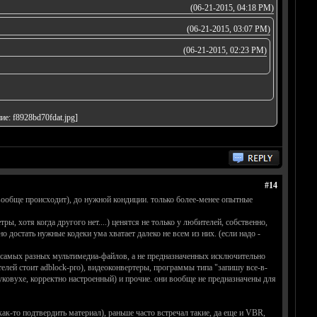
(06-21-2015, 04:18 PM)
(06-21-2015, 03:07 PM)
(06-21-2015, 02:23 PM)
#14
 вообще происходит), до нужной кондиции. только более-менее опытные
ы, хотя когда другого нет....) ценятся не только у любителей, собственно,
 достать нужные кодеки ума хватает далеко не всем из них. (если надо -
ия самых разных мультимедиа-файлов, а не предназначенных исключительно
елей стоит adblock-pro), видеоконвертеры, программы типа "запишу все-в-
уковухе, корректно настроенный) и прочие. они вообще не предназначены для
как-то подтвердить материал), раньше часто встречал такие, да еще и VBR,