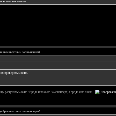
nux проверить можно.
 добросовестным заливающим!
inux проверить можно.
ну расценить можно? Вроде и похоже на апконверт, а вроде и не очень...
 добросовестным заливающим!