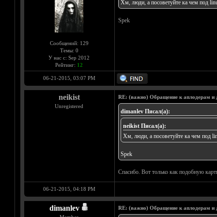
Хм, люди, а посоветуйте ка чем под li
Spek
Сообщений: 129
Темы: 0
У нас с: Sep 2012
Рейтинг:
12
06-21-2015, 03:07 PM
neikist
RE: (важно) Обращение к аплодерам и
Unregistered
dimanlev Писал(а):
neikist Писал(а):
Хм, люди, а посоветуйте ка чем под l
Spek
Спасибо. Вот только как подобную карти
06-21-2015, 04:18 PM
dimanlev
RE: (важно) Обращение к аплодерам и