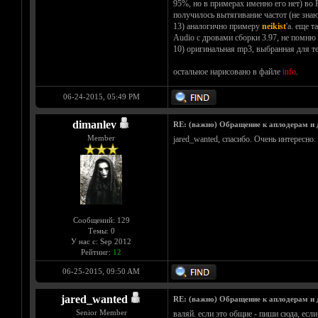
95%, но в примерах именно его нет) во
получилось вытягивание частот (не знаю
13) аналогично примеру
neikist
'a. еще 
Audio с дровами сборки 3.97, не помню 
10) оригинальная mp3, выбранная для те
остальное нарисовано в файле
info
.
06-24-2015, 05:49 PM
dimanlev
RE: (важно) Обращение к аплодерам и
Member
jared_wanted, спасибо. Очень интересно
Сообщений: 129
Темы: 0
У нас с: Sep 2012
Рейтинг:
12
06-25-2015, 09:50 AM
jared_wanted
RE: (важно) Обращение к аплодерам и
Senior Member
валяй. если это общие - пиши сюда, есл