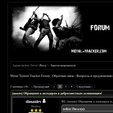
Здравствуйте, Гость! (
Вход
—
Зарегистрироваться
)
Metal Torrent Tracker Forum
›
Обратная связь
›
Вопросы и предложения 
Голосов: 1 - Средняя оценка: 5
1
2
3
4
5
Страницы (4):
« Предыдущая
1
2
3
4
Следующая »
(важно) Обращение к аплодерам и добросовестным заливающим!
dimanlev
RE: (важно) Обращение к аплодерам и
Member
neikist Писал(а):