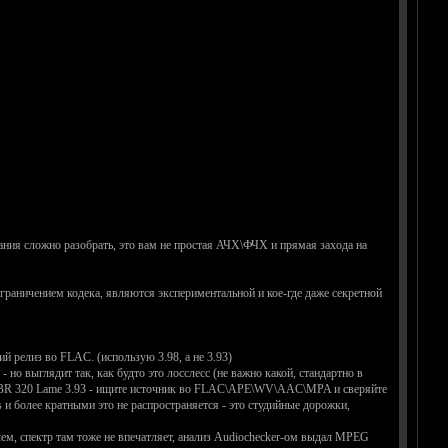
ования сложно разобрать, это вам не простая АЧХ\ФЧХ и прямая захода на
граничением кодека, являются экспериментальной и кое-где даже секретной
ий релиз во FLAC. (использую 3.98, а не 3.93)
 но выглядит так, как будто это лосслесс (не важно какой, стандартно в
 в CBR 320 Lame 3.93 - ищите источник во FLAC\APE\WV\AAC\MPA и сверяйте
ps и более кратными это не распространяется - это студийные дорожки,
чем, спектр там тоже не впечатляет, анализ Audiochecker-ом выдал MPEG