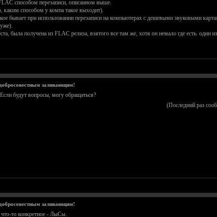
 FLAC способом перезаписи, описанном выше.
, каким способом у компа такое выходит).
такое бывает при использовании перезаписи на компьютерах с дешевыми звуковыми карта
уже).
ста, была получена из FLAC релиза, взятого все там же, хотя он немало где есть. один и
 добросовестным заливающим!
. Если будут вопросы, могу обращаться?
(Последний раз соо
 добросовестным заливающим!
и что-то конкретное - ЛыСы.