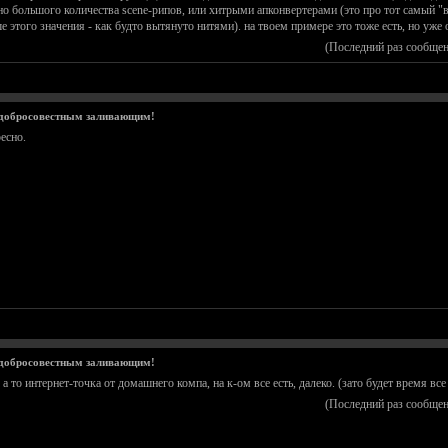
о большого количества scene-рипов, или хитрыми апконвертерами (это про тот самый "в
е этого значения - как будто вытянуто нитями). на твоем примере это тоже есть, но уже 
(Последний раз сообщен
 добросовестным заливающим!
есно.
 добросовестным заливающим!
а то интернет-точка от домашнего компа, на к-ом все есть, далеко. (зато будет время все
(Последний раз сообщен