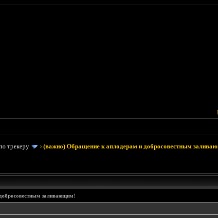
по трекеру
›
(важно) Обращение к аплодерам и добросовестным залива
 добросовестным заливающим!