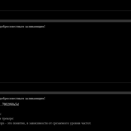
 добросовестным заливающим!
 добросовестным заливающим!
...7802f60a5d
:
м трекере:
s - это понятно, в зависимости от срезаемого уровня частот.