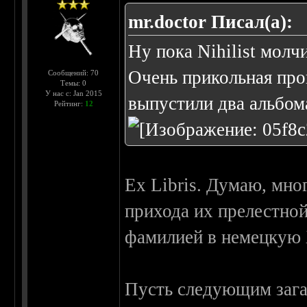
mr.doctor Писал(а):
Ну пока Nihilist молчи
Очень прикольная про
Сообщений: 70
Темы: 0
У нас с: Jan 2015
выпустили два альбом
Рейтинг:
12
Ex Libris. Думаю, мно
прихода их прелестной
фамилией в немецкую 
Пусть следующим загад