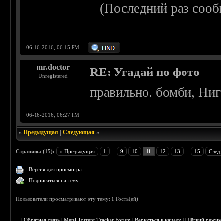
(Последний раз сооб
06-16-2016, 06:15 PM
mr.doctor
RE: Угадай по фото
Unregistered
правильно. бомби, Ниг
06-16-2016, 06:27 PM
«
Предыдущая
|
Следующая
»
Страницы (15):
« Предыдущая
1
...
9
10
11
12
13
...
15
След
Версия для просмотра
Подписаться на тему
Пользователи просматривают эту тему: 1 Гость(ей)
|
Обратная связь
|
Metal Torrent Tracker Forum
|
Вернуться к началу
|
|
Лёгкий режи