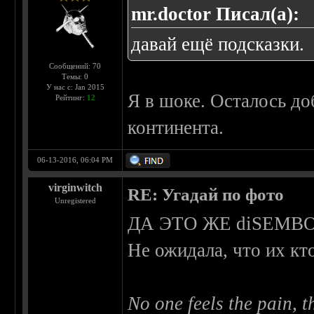
mr.doctor Писал(а):
давай ещё подсказки.
Сообщений: 70
Темы: 0
У нас с: Jan 2015
Я в шоке. Осталось доб
Рейтинг:
12
континента.
06-13-2016, 06:04 PM
virginwitch
RE: Угадай по фото
Unregistered
ДА ЭТО ЖЕ diSEM
Не ожидала, что их к
No one feels the pain, t