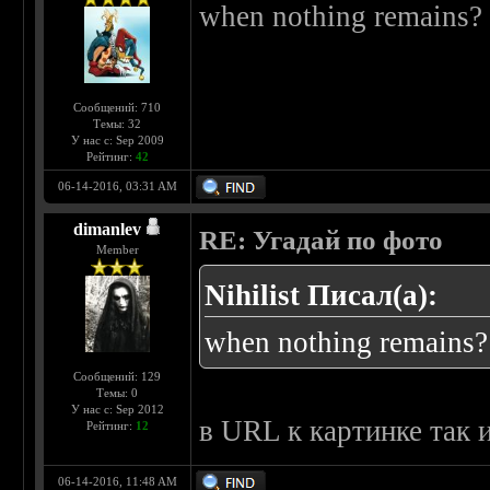
when nothing remains? 
Сообщений: 710
Темы: 32
У нас с: Sep 2009
Рейтинг:
42
06-14-2016, 03:31 AM
dimanlev
RE: Угадай по фото
Member
Nihilist Писал(а):
when nothing remains?
Сообщений: 129
Темы: 0
У нас с: Sep 2012
в URL к картинке так 
Рейтинг:
12
06-14-2016, 11:48 AM