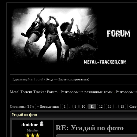
Здравствуйте, Гость! (
Вход
—
Зарегистрироваться
)
Metal Torrent Tracker Forum
›
Разговоры на различные темы
›
Разговоры 
 3.67
Страницы (15):
« Предыдущая
1
...
9
10
11
12
13
...
15
След
Угадай по фото
dmidme
RE: Угадай по фото
Member