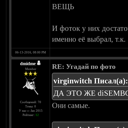
ВЕЩЬ
И фоток у них достато
именно её выбрал, т.к
06-13-2016, 08:00 PM
dmidme
RE: Угадай по фото
Member
virginwitch Писал(а)
ДА ЭТО ЖЕ diSEM
Сообщений: 70
Они самые.
Темы: 0
У нас с: Jan 2015
Рейтинг:
12