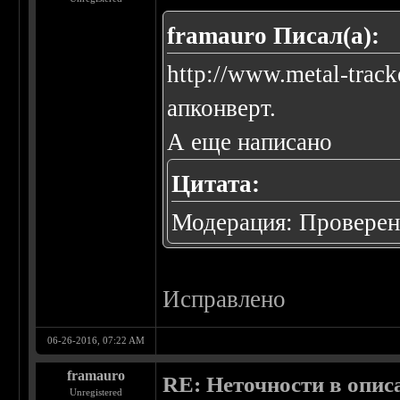
framauro Писал(а):
http://www.metal-track
апконверт.
А еще написано
Цитата:
Модерация: Проверен 
Исправлено
06-26-2016, 07:22 AM
framauro
RE: Неточности в опис
Unregistered