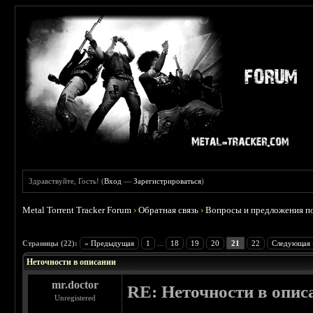
Здравствуйте, Гость! (
Вход
—
Зарегистрироваться
)
Metal Torrent Tracker Forum
›
Обратная связь
›
Вопросы и предложения по
 3.67
Страницы (22):
« Предыдущая
1
...
18
19
20
21
22
Следующая 
Неточности в описании
mr.doctor
RE: Неточности в опис
Unregistered