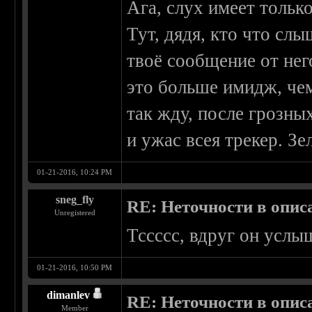
Ага, слух имеет только
Тут, дядя, кто что слы
твоё сообщение от него
это больше имидж, чем
так жду, после грозны
и ужас всея трекер. Зе
01-21-2016, 10:24 PM
sneg_fly
RE: Неточности в опис
Unregistered
Тссссс, вдруг он услы
01-21-2016, 10:50 PM
dimanlev
RE: Неточности в опис
Member