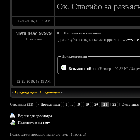
Ок. Спасибо за разъяс
06-26-2016, 09:55 AM
Metalhead 97979
RE: Неточности в описании
Unregistered
здравствуйте. сегодня скачал торрент
http://www.met
Прикрепления
Безымяннынй.png
(Размер: 499.82 Кб / Загру
12-25-2016, 09:19 AM
«
Предыдущая
|
Следующая
»
Страницы (22):
« Предыдущая
1
...
18
19
20
21
22
Следующая 
Версия для просмотра
Подписаться на тему
Пользователи просматривают эту тему: 1 Гость(ей)