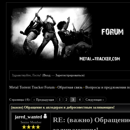
Здравствуйте, Гость! (
Вход
—
Зарегистрироваться
)
Metal Torrent Tracker Forum
›
Обратная связь
›
Вопросы и предложения по
 5
Страницы (4):
« Предыдущая
1
2
3
4
Следующая »
(важно) Обращение к аплодерам и добросовестным заливающим!
jared_wanted
RE: (важно) Обращени
Senior Member
заливающим!