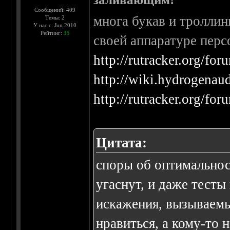
Сообщений: 409
многа букав и троллин
Темы: 2
У нас с: Jun 2010
Рейтинг:
35
своей аппаратуре перс
http://rutracker.org/f
http://wiki.hydrogenau
http://rutracker.org/f
Цитата:
споры об оптимальнос
угаснут, и даже тесты
искажения, вызываемы
нравиться, а кому-то н