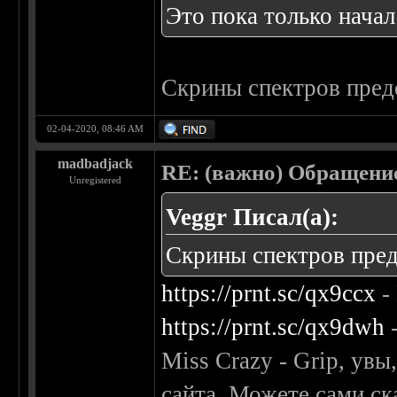
Это пока только нача
Скрины спектров пред
02-04-2020, 08:46 AM
madbadjack
RE: (важно) Обращение
Unregistered
Veggr Писал(а):
Скрины спектров пред
https://prnt.sc/qx9ccx
-
https://prnt.sc/qx9dwh
-
Miss Crazy - Grip, ув
сайта. Можете сами ск