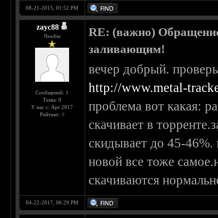
08-21-2015, 01:52 PM
zayc88
RE: (важно) Обращени
Newbie
заливающим!
вечер добрый. провер
http://www.metal-track
Сообщений: 1
Темы: 0
проблема вот какая: ра
У нас с: Apr 2017
Рейтинг:
0
скачивает в торренте.з
скидывает до 45-46%. 
новой все тоже самое.
скачиваются нормальн
04-22-2017, 06:29 PM