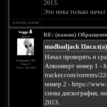
2013.
Это пока только нача
02-04-2020, 12:46 AM
Veggr
RE: (важно) Обращение
Banned
madbadjack Писал(а)
Начал проверять и сра
Сообщений: 380
Апконверт номер 1 -
h
Темы: 0
У нас с: Feb 2013
tracker.com/torrents/2
номер 2 -
https://www.
снова дискография, но 
2013.