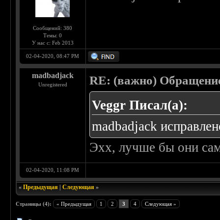
Сообщений: 380
Темы: 0
У нас с: Feb 2013
02-04-2020, 08:47 PM
madbadjack
RE: (важно) Обращение
Unregistered
Veggr Писал(а):
madbadjack исправлен
Эхх, лучше бы они са
02-04-2020, 11:08 PM
«
Предыдущая
|
Следующая
»
Страницы (4):
« Предыдущая
1
2
3
4
Следующая »