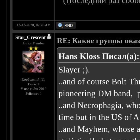
(Последний раз сооб
12-12-2020, 02:26 AM
Star_Crescent
RE: Какие группы оказа
Junior Member
Hans Kloss Писал(а):
Slayer ;).
..and of course Bolt T
Сообщений: 11
Темы: 2
У нас с: Jan 2019
pioneering DM band, p
Рейтинг:
0
..and Necrophagia, who
time but in the US of A
..and Mayhem, whose a