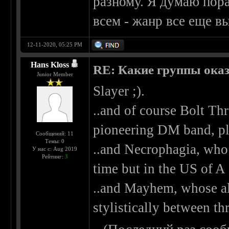
разному. Я думаю пора
всем - жанр все еще в
12-11-2020, 05:25 PM
Hans Kloss
RE: Какие группы оказа
Junior Member
Slayer ;).
..and of course Bolt Th
pioneering DM band, pl
Сообщений: 11
Темы: 0
..and Necrophagia, who
У нас с: Aug 2019
Рейтинг:
3
time but in the US of A
..and Mayhem, whose a
stylistically between th