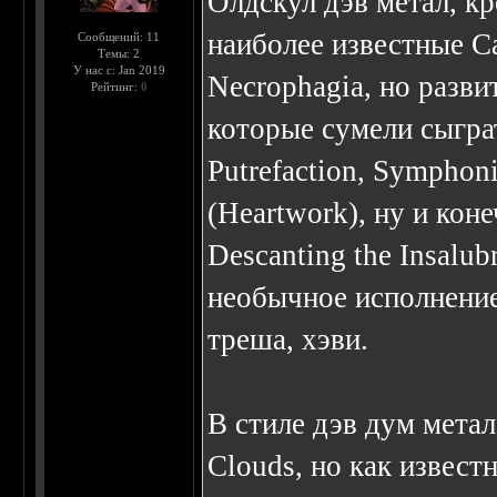
Олдскул дэв метал, кр
наиболее известные Ca
Сообщений: 11
Темы: 2
У нас с: Jan 2019
Necrophagia, но разви
Рейтинг:
0
которые сумели сыграт
Putrefaction, Symphoni
(Heartwork), ну и кон
Descanting the Insalub
необычное исполнение
треша, хэви.
В стиле дэв дум метал
Clouds, но как извест