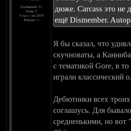
дюже. Carcass это не д
Сообщений: 11
Темы: 2
У нас с: Jan 2019
ещё Dismember. Autop
Рейтинг:
0
Я бы сказал, что удив
скучноваты, а Канниба
с тематикой Gore, в то
играли классический о
Дебютники всех троих 
соглашусь. Для бывало
средненькими, но вот "