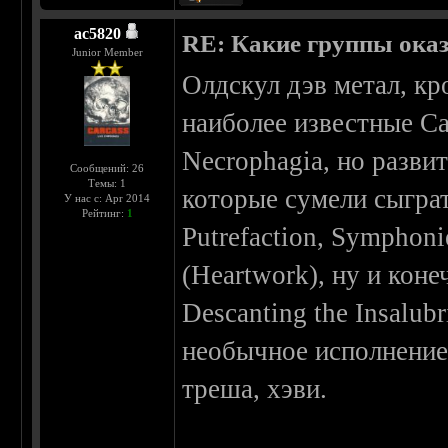
ac5820
RE: Какие группы оказа
Junior Member
Олдскул дэв метал, кр
наиболее известные Can
Necrophagia, но развит
Сообщений: 26
Темы: 1
которые сумели сыграт
У нас с: Apr 2014
Рейтинг:
1
Putrefaction, Symphoni
(Heartwork), ну и кон
Descanting the Insalub
необычное исполнение 
треша, хэви.