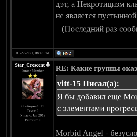
дэт, а Некротицизм кла
не является пустынной
(Последний раз сооб
01-27-2021, 08:45 PM
Star_Crescent
RE: Какие группы оказа
Junior Member
vitt-15 Писал(а):
Я бы добавил еще Morbi
с элементами прогресс
Сообщений: 11
Темы: 2
У нас с: Jan 2019
Рейтинг:
0
Morbid Angel - безусл