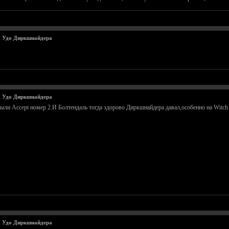
а Удо Диркшнайдера
а Удо Диркшнайдера
были Accept номер 2.И Болтендаль тогда здорово Диркшнайдера давал,особенно на Witch H
а Удо Диркшнайдера