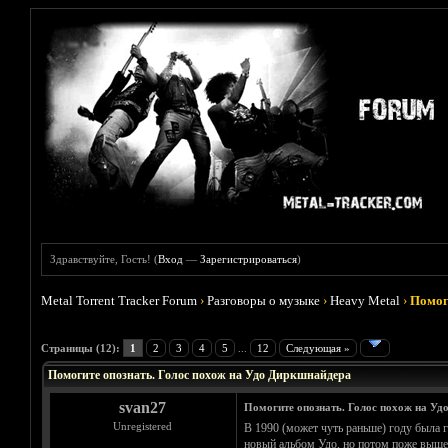
Здравствуйте, Гость! (
Вход
—
Зарегистрироваться
)
Metal Torrent Tracker Forum
›
Разговоры о музыке
›
Heavy Metal
›
Помог
Голосов: 1 - Средняя оценка: 5
1
2
3
4
5
Страницы (12):
1
2
3
4
5
...
12
Следующая »
Помогите опознать. Голос похож на Удо Диркшнайдера
svan27
Помогите опознать. Голос похож на Уд
Unregistered
В 1990 (может чуть раньше) году была г
новый альбом Удо, но потом поже вышел 