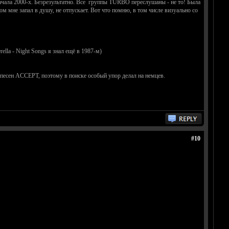
ачала 2000-х. Безрезультатно. Все группы TURBO переслушаны - не то! Была
ом мне запал в душу, не отпускает. Вот что помню, в том числе визуально со
ella - Night Songs я знал ещё в 1987-м)
 песен ACCEPT, поэтому в поиске особый упор делал на немцев.
#10