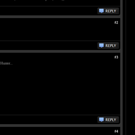
#2
#3
unter...
#4