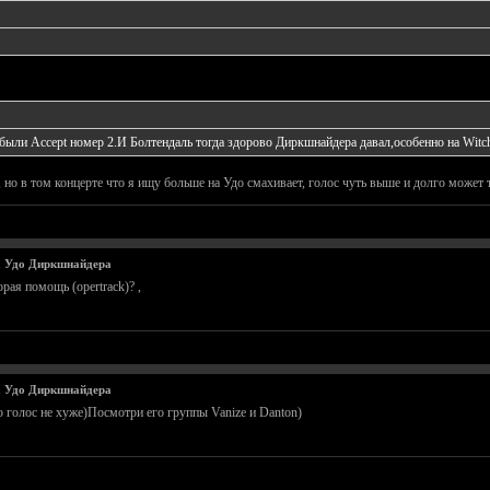
 были Accept номер 2.И Болтендаль тогда здорово Диркшнайдера давал,особенно на Witch 
), но в том концерте что я ищу больше на Удо смахивает, голос чуть выше и долго может
а Удо Диркшнайдера
рая помощь (opertrack)? ,
а Удо Диркшнайдера
о голос не хуже)Посмотри его группы Vanize и Danton)