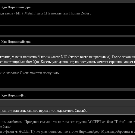
а Удо Диркшнайдера
ы зверь - MP ( Metal Priests ).На вокале там Thomas Zeller .
а Удо Диркшнайдера
группа, у меня написано было на касете NIG (скорее всего не правильно). Голос похож н
 настоящий альбом Удо. Касеты уже давно нет, но послушать хочется страшно, может кт
мне название.Очень хочется послушать
а Удо Диркшн�...
помнит, или есть какието версии, то подскажите. Спасибо.
ошим альбомом. Продавец сказал, что-то типа: это группа ACCEPT альбом "Turbo" или 
не было.
его фанат /в ACCEPT/), но улавливается, что это не Диркшнайдер. Музыка добротная и 