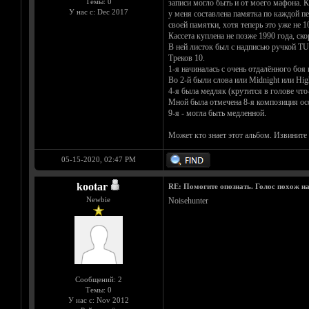
Темы: 0
записи могло быть и от моего мафона. 
У нас с: Dec 2017
у меня составлена памятка по каждой пе
своей памятки, хотя теперь это уже не 1
Кассета куплена не позже 1990 года, ско
В ней листок был с надписью ручкой T
Треков 10.
1-я начиналась с очень отдалённого боя 
Во 2-й были слова или Midnight или Hi
4-я была медляк (крутится в голове что-
Мной была отмечена 8-я композиция осо
9-я - могла быть медленной.
Может кто знает этот альбом. Извините з
05-15-2020, 02:47 PM
kootar
RE: Помогите опознать. Голос похож н
Newbie
Noisehunter
Сообщений: 2
Темы: 0
У нас с: Nov 2012