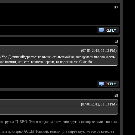
#7
#8
(07-01-2012, 11:53 PM)
а Удо Диркшнайдера только выше, стиль такой же, все думали что это и есть
о помнит, или есть какието версии, то подскажите. Спасибо.
#9
(07-01-2012, 11:53 PM)
это группа TURBO. Этого продавца в отличии других (которые сами с винила
стиль примерно ACCEPTовский, только чуть сырее звук, но это от качества