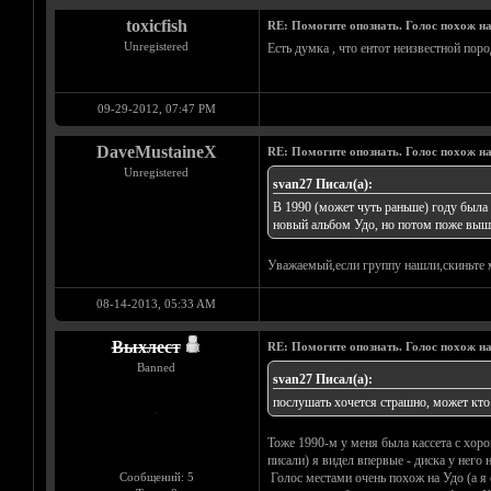
toxicfish
RE: Помогите опознать. Голос похож н
Unregistered
Есть думка , что ентот неизвестной пород
09-29-2012, 07:47 PM
DaveMustaineX
RE: Помогите опознать. Голос похож н
Unregistered
svan27 Писал(а):
В 1990 (может чуть раньше) году была 
новый альбом Удо, но потом поже вышел
Уважаемый,если группу нашли,скиньте 
08-14-2013, 05:33 AM
Выхлест
RE: Помогите опознать. Голос похож н
Banned
svan27 Писал(а):
послушать хочется страшно, может кто 
Тоже 1990-м у меня была кассета с хор
писали) я видел впервые - диска у него 
Сообщений: 5
Голос местами очень похож на Удо (а я 