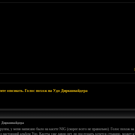
ите опознать. Голос похож на Удо Диркшнайдера
о Диркшнайдера
руппа, у меня написано было на касете NIG (скорее всего не правильно). Голос похож на
настоящий альбом Удо. Касеты уже давно нет, но послушать хочется страшно, может кто