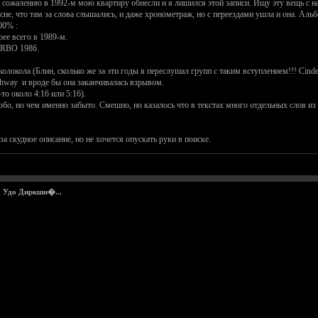
К сожалению в 1992-м мою квартиру обнесли и я лишился этой записи. Ищу эту вещь с н
сне, что там за слова слышались, и даже хронометраж, но с переездами ушла и она. Альб
00% :
рее всего в 1989-м.
URBO 1986.
колокола (Блин, сколько же за эти годы я переслушал групп с таким вступлением!!! Cinder
ghway и вроде бы она заканчивалась взрывом.
то около 4:16 или 5:16).
бо, но чем именно забыто. Смешно, но казалось что в текстах много отдельных слов из
а скудное описание, но не хочется опускать руки в поиске.
а Удо Диркшн�...