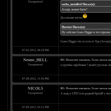
Unregistered
sasha_metallrof Писал(а):
Accept, может быть?
Да класная шутка
Horrnet Писал(а):
Ну собстно Grave Digger в тот отрезок
Grave Digger что то есть от Удо (Accept
07-02-2012, 06:29 PM
Nestor_HELL
RE: Помогите опознать. Голос похож н
Unregistered
а группка зарубежна ? может русская ско
07-08-2012, 11:56 PM
NICOLS
RE: Помогите опознать. Голос похож н
Unregistered
А ведь у UDO есть родной брат)И у нег
07-09-2012, 05:11 PM