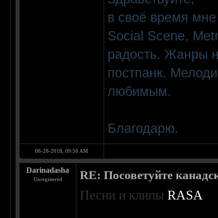
в своё время мне 
Social Scene, Met
радость. Жанры н
постпанк. Мелоди
любимым.
Благодарю.
08-28-2018, 09:56 AM
Darinadasha
RE: Посоветуйте канадс
Unregistered
Песни и клипы
RASA