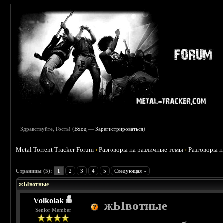
Здравствуйте, Гость! (
Вход
—
Зарегистрироваться
)
Metal Torrent Tracker Forum
›
Разговоры на различные темы
›
Разговоры 
 5
Страницы (5):
1
2
3
4
5
Следующая »
жЫвотные
Volkolak
жЫвотные
Senior Member