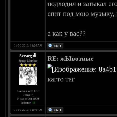
подходил и затыкал ег
спит под мою музыку, 
а как у вас??
01-30-2010, 11:26 AM
Svvarg
RE: жЫвотные
Senior Member
кагто таг
Сообщений: 476
Темы: 7
У нас с: Oct 2009
Рейтинг:
11
01-30-2010, 11:40 AM