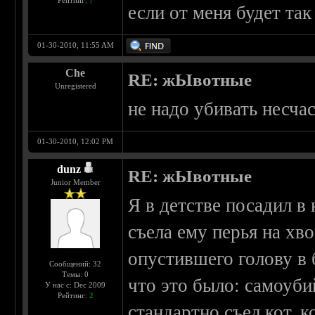
Рейтинг:
7
если от меня будет так
01-30-2010, 11:55 AM
Che
RE: жЫвотные
Unregistered
не надо убивать несча
01-30-2010, 12:02 PM
dunz
RE: жЫвотные
Junior Member
Я в детстве посадил в
съела ему перья на хв
опустившего голову в б
Сообщений: 32
Темы: 0
что это было: самоуби
У нас с: Dec 2009
Рейтинг:
2
стандартно съел кот, к