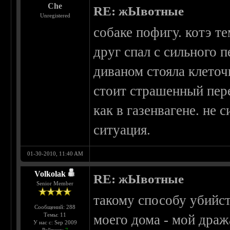
Che
RE: жЫвотные
Unregistered
собаке пофигу. котэ те
друг спал с сильного п
диваном стояла клеточ
стоит страшенный пере
как в газенвагене. не
ситуация.
01-30-2010, 11:40 AM
Volkolak
RE: жЫвотные
Senior Member
такому способу убийс
Сообщений: 288
Темы: 11
моего дома - мой драж
У нас с: Sep 2009