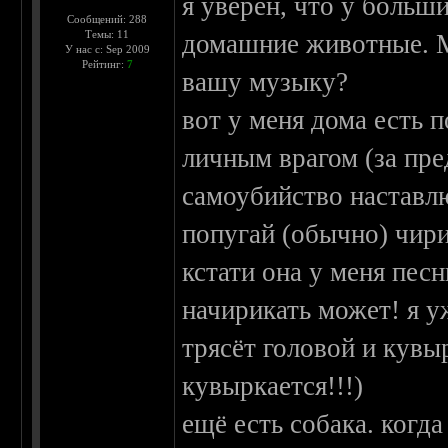
я уверен, что у больш
Сообщений: 288
Темы: 11
домашние животные. М
У нас с: Sep 2009
Рейтинг:
7
вашу музыку?
вот у меня дома есть п
личным врагом (за пре
самоубийство наставлю
попугай (обычно) чири
кстати она у меня песн
начирикать может! я у
трясёт головой и кувы
кувыркается!!!)
ещё есть собака. когда