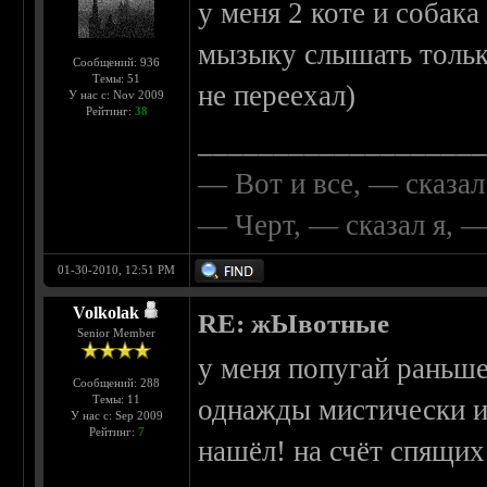
у меня 2 коте и собака
мызыку слышать только
Сообщений: 936
Темы: 51
не переехал)
У нас с: Nov 2009
Рейтинг:
38
__________________
— Вот и все, — сказал
— Черт, — сказал я, 
01-30-2010, 12:51 PM
Volkolak
RE: жЫвотные
Senior Member
у меня попугай раньше
Сообщений: 288
Темы: 11
однажды мистически ис
У нас с: Sep 2009
Рейтинг:
7
нашёл! на счёт спящих