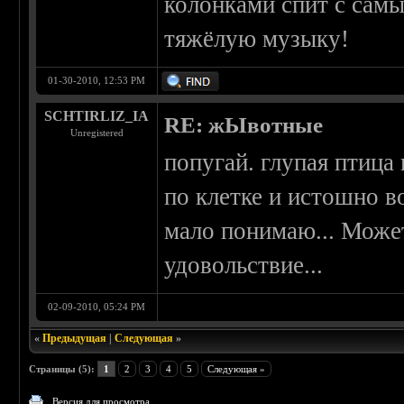
колонками спит с сам
тяжёлую музыку!
01-30-2010, 12:53 PM
SCHTIRLIZ_IA
RE: жЫвотные
Unregistered
попугай. глупая птица
по клетке и истошно в
мало понимаю... Может
удовольствие...
02-09-2010, 05:24 PM
«
Предыдущая
|
Следующая
»
Страницы (5):
1
2
3
4
5
Следующая »
Версия для просмотра