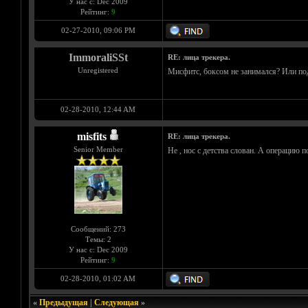
У нас с: Dec 2009
Рейтинг:
9
02-27-2010, 09:06 PM
ImmoraliSSt
RE: лица трекера.
Unregistered
Мисфитс, боксом не занимался? Или по
02-28-2010, 12:44 AM
misfits
RE: лица трекера.
Senior Member
Не , нос с детства слован. А операцию 
Сообщений: 273
Темы: 2
У нас с: Dec 2009
Рейтинг:
9
02-28-2010, 01:02 AM
«
Предыдущая
|
Следующая
»