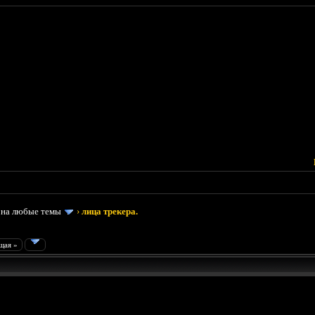
 на любые темы
›
лица трекера.
щая »