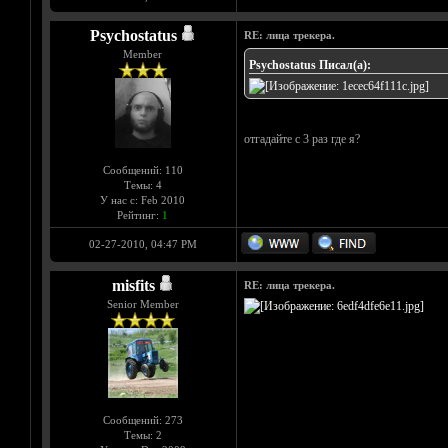
Psychostatus
RE: лица трекера.
Member
Psychostatus Писал(а):
отгадайте с 3 раз где я?
Сообщений: 110
Темы: 4
У нас с: Feb 2010
Рейтинг:
1
02-27-2010, 04:47 PM
misfits
RE: лица трекера.
Senior Member
Сообщений: 273
Темы: 2