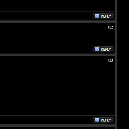
#52
#53