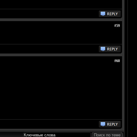
#59
#60