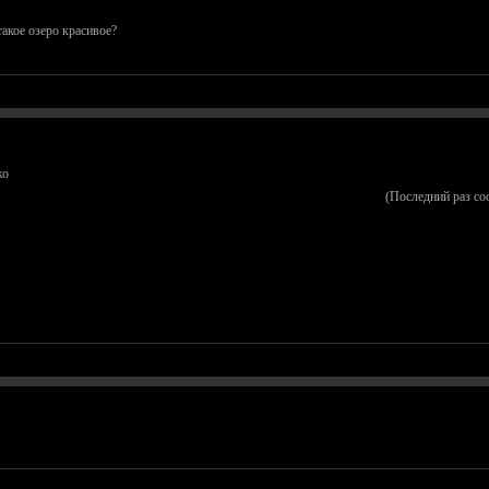
 такое озеро красивое?
жо
(Последний раз со