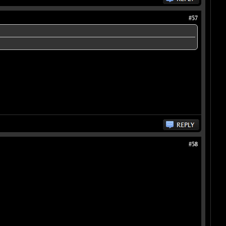
#57
#58