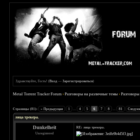
Здравствуйте, Гость! (
Вход
—
Зарегистрироваться
)
Metal Torrent Tracker Forum
›
Разговоры на различные темы
›
Разговоры
Голосов: 9 - Средняя оценка: 4.78
1
2
3
4
5
Страницы (81):
« Предыдущая
1
...
4
5
6
7
8
...
81
Следую
лица трекера.
Dunkelheit
RE: лица трекера.
Unregistered