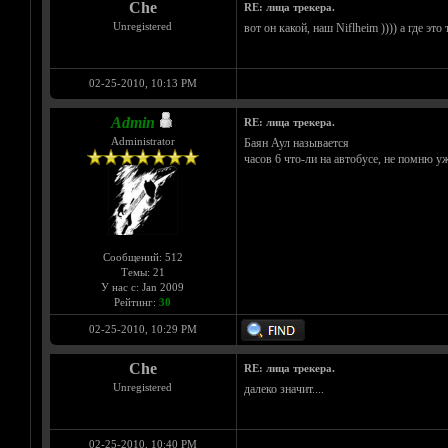
Che
RE: лица трекера.
Unregistered
вот он какой, наш Niflheim )))) а где это
02-25-2010, 10:13 PM
Admin
RE: лица трекера.
Administrator
Баян Аул называется
часов 6 что-ли на автобусе, не помню у
Сообщений: 512
Темы: 21
У нас с: Jan 2009
Рейтинг:
30
02-25-2010, 10:29 PM
Che
RE: лица трекера.
Unregistered
далеко значит....
02-25-2010, 10:40 PM