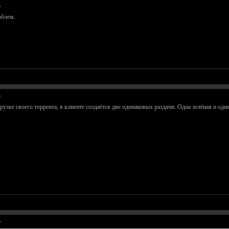
у
облем.
у
рузке своего торрента, в клиенте создаётся две одинаковых раздачи. Одна зелёная и одна 
у