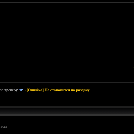
по трекеру
›
[Ошибка] Не становится на раздачу
у
 всех