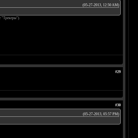
(05-27-2013, 12:50 AM)
е "Трекеры").
#29
#30
(05-27-2013, 05:57 PM)