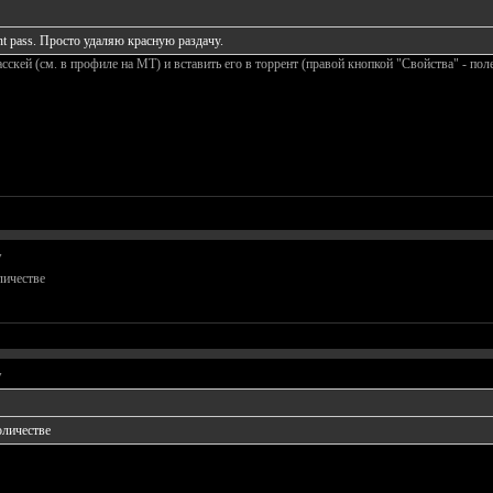
ent pass. Просто удаляю красную раздачу.
сскей (см. в профиле на MT) и вставить его в торрент (правой кнопкой "Свойства" - пол
у
личестве
у
оличестве