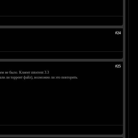
#24
#25
ем не было. Клиент mtorrent 3.3
али ли торрент файл), возможно ли это повторить.