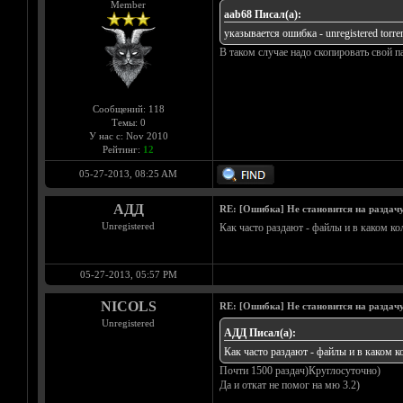
Member
aab68 Писал(а):
указывается ошибка - unregistered torr
В таком случае надо скопировать свой па
Сообщений: 118
Темы: 0
У нас с: Nov 2010
Рейтинг:
12
05-27-2013, 08:25 AM
АДД
RE: [Ошибка] Не становится на раздач
Unregistered
Как часто раздают - файлы и в каком ко
05-27-2013, 05:57 PM
NICOLS
RE: [Ошибка] Не становится на раздач
Unregistered
АДД Писал(а):
Как часто раздают - файлы и в каком к
Почти 1500 раздач)Круглосуточно)
Да и откат не помог на мю 3.2)