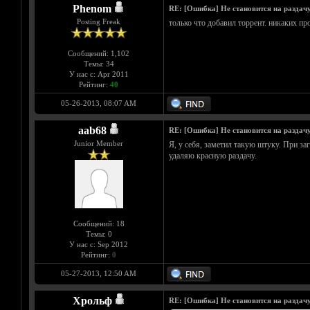
Phenom
RE: [Ошибка] Не становится на раздач
Posting Freak
только что добавил торрент. никаких пр
Сообщений: 1,102
Темы: 34
У нас с: Apr 2011
Рейтинг:
40
05-26-2013, 08:07 AM
aab68
RE: [Ошибка] Не становится на раздач
Junior Member
Я, у себя, заметил такую штуку. При заг
удаляю красную раздачу.
Сообщений: 18
Темы: 0
У нас с: Sep 2012
Рейтинг:
0
05-27-2013, 12:50 AM
Хрольф
RE: [Ошибка] Не становится на раздач