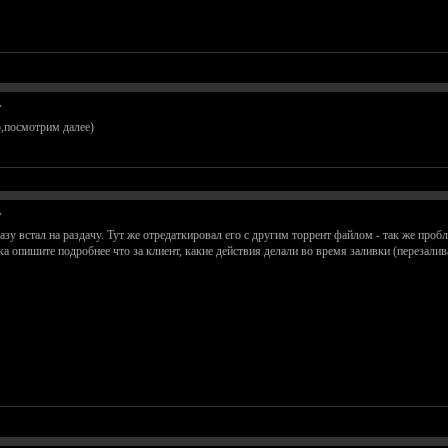
у
,посмотрим далее)
у
зу встал на раздачу. Тут же отредаткировал его с другим торрент файлом - так же пробл
а опишите подробнее что за клиент, какие действия делали во время заливки (перезалив