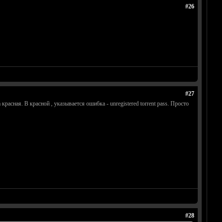
#26
#27
красная. В красной , указывается ошибка - unregistered torrent pass. Просто
#28