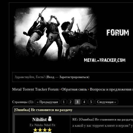
Здравствуйте, Гость! (
Вход
—
Зарегистрироваться
)
Metal Torrent Tracker Forum
›
Обратная связь
›
Вопросы и предложения 
Голосов: 1 - Средняя оценка: 1
1
2
3
4
5
Страницы (5):
« Предыдущая
1
2
3
4
5
Следующая »
[Ошибка] Не становится на раздачу
Nihilist
RE: [Ошибка] Не становится на раздач
Ex Nihilo Nihil Fit
а какой у вас торрент клиент и версия? у