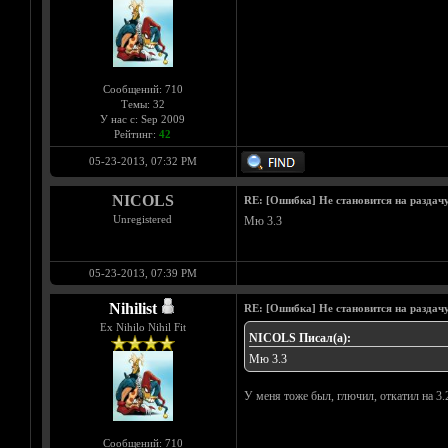
Сообщений: 710
Темы: 32
У нас с: Sep 2009
Рейтинг:
42
05-23-2013, 07:32 PM
NICOLS
RE: [Ошибка] Не становится на раздач
Unregistered
Мю 3.3
05-23-2013, 07:39 PM
Nihilist
RE: [Ошибка] Не становится на раздач
Ex Nihilo Nihil Fit
NICOLS Писал(а):
Мю 3.3
У меня тоже был, глючил, откатил на 3.
Сообщений: 710