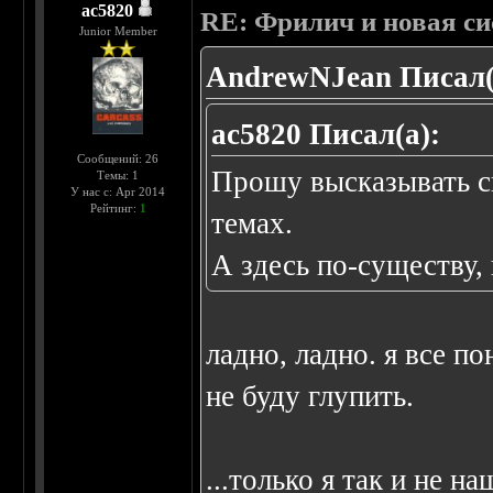
ac5820
RE: Фрилич и новая си
Junior Member
AndrewNJean Писал(
ac5820 Писал(а):
Сообщений: 26
Прошу высказывать св
Темы: 1
У нас с: Apr 2014
Рейтинг:
1
темах.
А здесь по-существу,
ладно, ладно. я все по
не буду глупить.
...только я так и не н