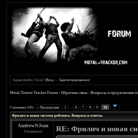
Здравствуйте, Гость! (
Вход
—
Зарегистрироваться
)
Metal Torrent Tracker Forum
›
Обратная связь
›
Вопросы и предложения по
 0
Страницы (10):
« Предыдущая
1
...
6
7
8
9
10
Фрилич и новая система рейтинга. Вопросы и ответы.
AndrewNJean
RE: Фрилич и новая си
Unregistered