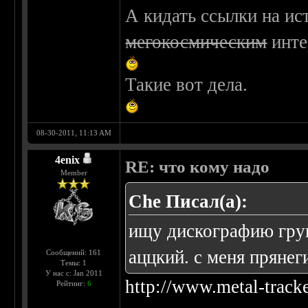
А кидать ссылки на ис
мегокосмическим
инте
Такие вот дела.
08-30-2011, 11:13 AM
4enix
RE: что кому надо
Member
Che Писал(а):
ищу дискографию групп
аццкий. с меня прянег
Сообщений: 161
Темы: 1
У нас с: Jan 2011
http://www.metal-track
Рейтинг:
6