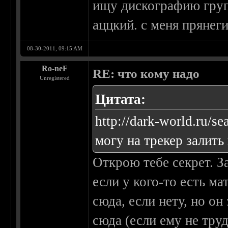
ищу дискографию групп
аццкий. с меня прянеги
08-30-2011, 09:15 AM
Ro-neF
RE: что кому надо
Unregistered
Цитата:
http://dark-world.ru/se
могу на трекер залить 
Открою тебе секрет. 
если у кого-то есть ма
сюда, если нету, но он 
сюда (если ему не тру