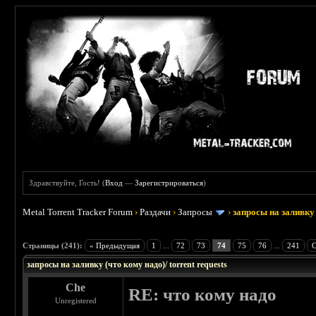
Здравствуйте, Гость! (
Вход
—
Зарегистрироваться
)
Metal Torrent Tracker Forum
›
Раздачи
›
Запросы
›
запросы на заливку 
: 3.45
Страницы (241):
« Предыдущая
1
...
72
73
74
75
76
...
241
С
запросы на заливку (что кому надо)/ torrent requests
Che
RE: что кому надо
Unregistered