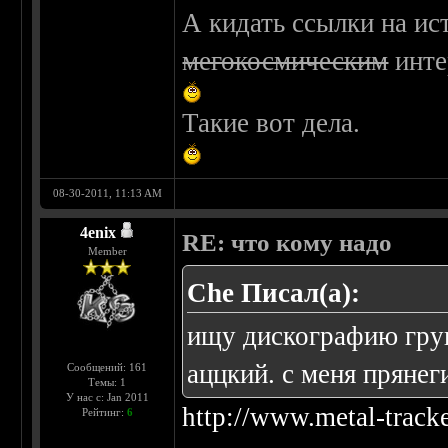
А кидать ссылки на ис
мегокосмическим
инте
Такие вот дела.
08-30-2011, 11:13 AM
4enix
RE: что кому надо
Member
Che Писал(а):
ищу дискографию групп
аццкий. с меня прянег
Сообщений: 161
Темы: 1
У нас с: Jan 2011
http://www.metal-track
Рейтинг:
6