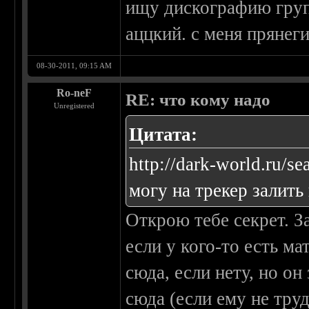
ищу дискографию групп
аццкий. с меня прянеги
08-30-2011, 09:15 AM
Ro-neF
RE: что кому надо
Unregistered
Цитата:
http://dark-world.ru/se
могу на трекер залить 
Открою тебе секрет. 
если у кого-то есть ма
сюда, если нету, но он 
сюда (если ему не тру