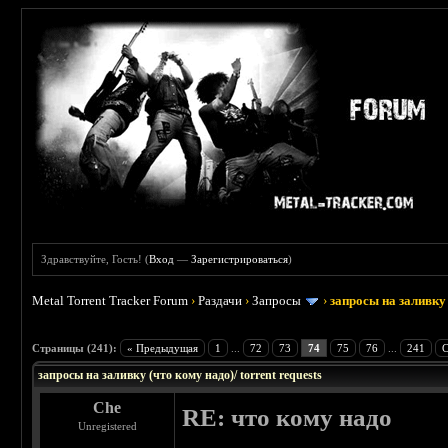
Здравствуйте, Гость! (
Вход
—
Зарегистрироваться
)
Metal Torrent Tracker Forum
›
Раздачи
›
Запросы
›
запросы на заливку 
: 3.45
Страницы (241):
« Предыдущая
1
...
72
73
74
75
76
...
241
С
запросы на заливку (что кому надо)/ torrent requests
Che
RE: что кому надо
Unregistered