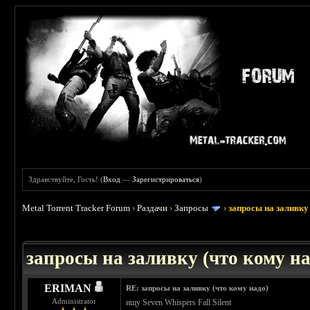
Здравствуйте, Гость! (
Вход
—
Зарегистрироваться
)
Metal Torrent Tracker Forum
›
Раздачи
›
Запросы
›
запросы на заливку 
: 3.45
запросы на заливку (что кому над
ERIMAN
RE: запросы на заливку (что кому надо)
Administrator
ищу Seven Whispers Fall Silent